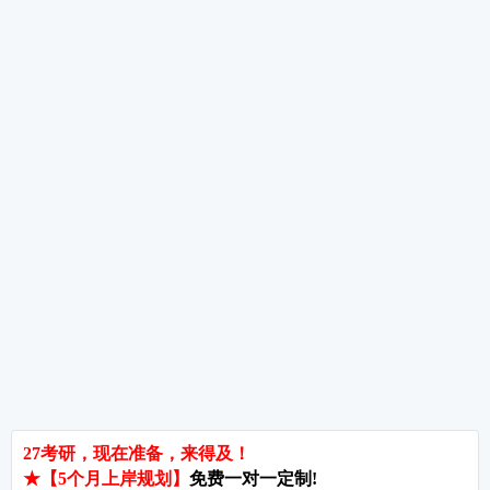
2027考研数学指导：方法与技巧？（二十三）
2027考研数学指导：方法与技巧？（二十二）
热词推荐
招生简章
专业目录
院校排名
考研择校
备考推荐
英语真题
政治真题
数学真题
翻译硕士
考研关注
考研动态
考研常识
报名攻略
考研分数
考研辅导
北京分校
济南分校
徐州分校
沧州分校
热门院校
南京师范大学
苏州大学
华东师范大学
友情链接
集团分站
专业课子站
考研工具