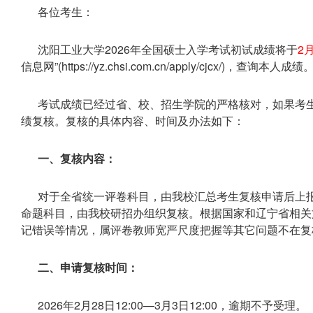
各位考生：
沈阳工业大学2026年全国硕士入学考试初试成绩将于
2
信息网”(https://yz.chsi.com.cn/apply/cjcx/)，查询本人成绩
考试成绩已经过省、校、招生学院的严格核对，如果考
绩复核。复核的具体内容、时间及办法如下：
一、复核内容：
对于全省统一评卷科目，由我校汇总考生复核申请后上报
命题科目，由我校研招办组织复核。根据国家和辽宁省相关
记错误等情况，属评卷教师宽严尺度把握等其它问题不在复
二、申请复核时间：
2026年2月28日12:00—3月3日12:00，逾期不予受理。