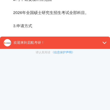
2026年全国硕士研究生招生考试全部科目。
3.申请方式
成绩复核采取网上申请的方式。申请方式如下：
(1)考生需登录“大连理工大学硕士研究生复试录取服务系统”(https://y
(2)点击“初试成绩复核”进入申请界面，点击对应科目的
(3)每名考生每科目的复核申请只需提交一次，不允许重
4.结果反馈
成绩复核结果将于3月8日17:00后通过“大连理工大学硕士研究生复试录