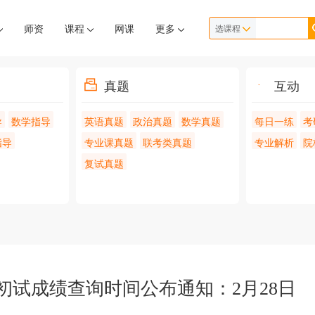
师资
课程
网课
更多
选课程
真题
互动
导
数学指导
英语真题
政治真题
数学真题
每日一练
考
指导
专业课真题
联考类真题
专业解析
院
复试真题
研初试成绩查询时间公布通知：2月28日