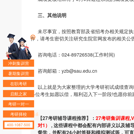
三、其他说明
未尽事宜，按照教育部及省招考办相关规定执
作，请考生密切关注研究生院官网发布的相关公
咨询电话：024-89726538(工作时间)
冲刺集训营
咨询邮箱：yzb@sau.edu.cn
暑期集训营
在职考研
以上就是为大家整理的大学考研初试成绩查询
启航之家
各位考生如愿以偿，顺利迈入下一阶段!也愿你前
考研一对一
考研择校
【27考研辅导课程推荐】：
27考研集训课程
,
对1）
, 这些课程中都会配有内部讲义以及
400-1087-500
督学，并配有24小时答疑和模拟测试等，可