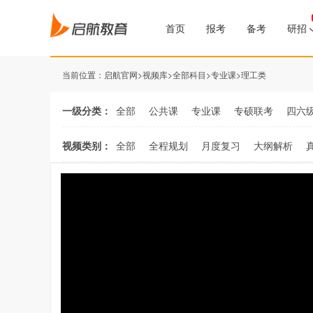
首页
报考
备考
研招
当前位置：
启航官网
>
视频库
>
全部科目
>
专业课
>
理工类
一级分类：
全部
公共课
专业课
专硕联考
四六
视频类别：
全部
全程规划
月度复习
大纲解析