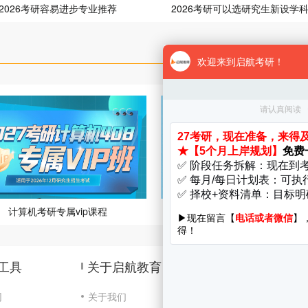
2026考研容易进步专业推荐
2026考研可以选研究生新设学
计算机考研专属vip课程
全年集训营
工具
关于启航教育
网
关于我们