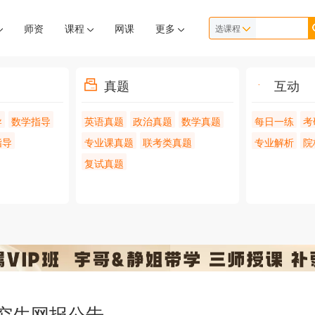
师资
课程
网课
更多
选课程
真题
互动
导
数学指导
英语真题
政治真题
数学真题
每日一练
考
指导
专业课真题
联考类真题
专业解析
院
复试真题