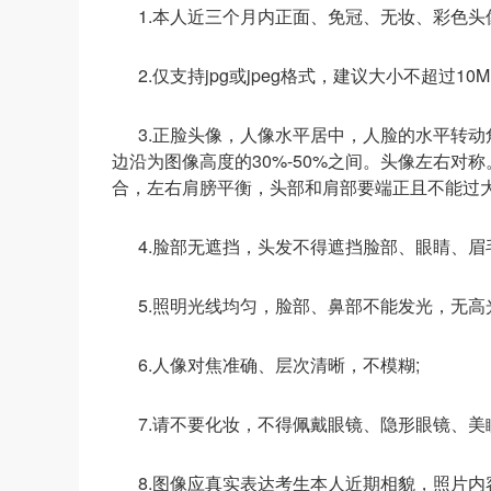
1.本人近三个月内正面、免冠、无妆、彩色头
2.仅支持jpg或jpeg格式，建议大小不超过10M
3.正脸头像，人像水平居中，人脸的水平转动
边沿为图像高度的30%-50%之间。头像左右
合，左右肩膀平衡，头部和肩部要端正且不能过大
4.脸部无遮挡，头发不得遮挡脸部、眼睛、眉
5.照明光线均匀，脸部、鼻部不能发光，无高
6.人像对焦准确、层次清晰，不模糊;
7.请不要化妆，不得佩戴眼镜、隐形眼镜、美
8.图像应真实表达考生本人近期相貌，照片内