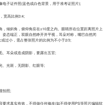
像电子证件照(蓝色或白色背景，用于准考证照片);
，宽高比例3:4;
角，倾斜角，俯仰角应在±10度之内。眼睛所在位置距离照片上
对称。姿态端正，双眼自然睁开并平视，耳朵对称，嘴巴自然闭
或过小，需占整张照片的比例为不小于2/3;
毛、耳朵或造成阴影，要露出五官;
光、光斑，无阴影、红眼等;
瞳拍照;
容要求真实有效，不得做任何修改(如不得使用PS等照片编辑软