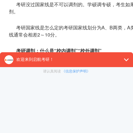
考研没过国家线是不可以调剂的。学硕调专硕，考生如
剂。
考研国家线是怎么定的考研国家线划分为A、B两类，A
线通常会相差2～10分。
考研调剂：什么是“校内调剂”“校外调剂”
校内调剂
校内调剂是指在考生所报考的一志愿学校内调剂，可分
的调剂。
校外调剂
校外调剂与校内调剂相对，就是往自己一志愿院校以外
报考人数有限，并不能满足招生计划。在这种情况下，这些