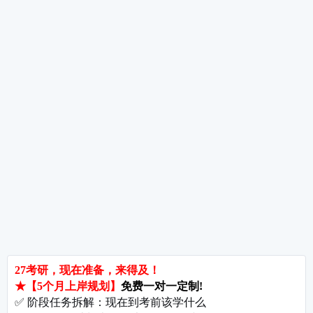
考研数学备考重点及规划
考研数学全年备考经验分享
热词推荐
招生简章
专业目录
院校排名
考研择校
备考推荐
英语真题
政治真题
数学真题
翻译硕士
考研关注
考研动态
考研常识
报名攻略
考研分数
考研辅导
北京分校
济南分校
徐州分校
沧州分校
热门院校
南京师范大学
苏州大学
华东师范大学
友情链接
集团分站
专业课子站
考研工具
启航教育官网
计算机子站
研招网