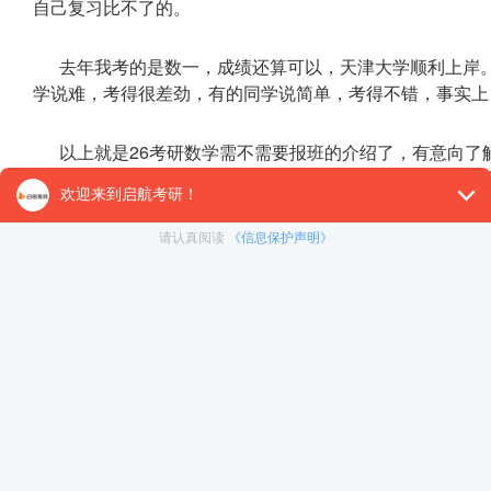
自己复习比不了的。
去年我考的是数一，成绩还算可以，天津大学顺利上岸
学说难，考得很差劲，有的同学说简单，考得不错，事实上
以上就是26考研数学需不需要报班的介绍了，有意向了
服窗口留下联系方式，会有
启航教育
老师一对一为大家回复
推荐阅读：
考研问答：26考研资料什么时候出来
26考研什么时候准备_26
考研备考
规划
26考研来得及吗_26考研什么时候开始准备最好