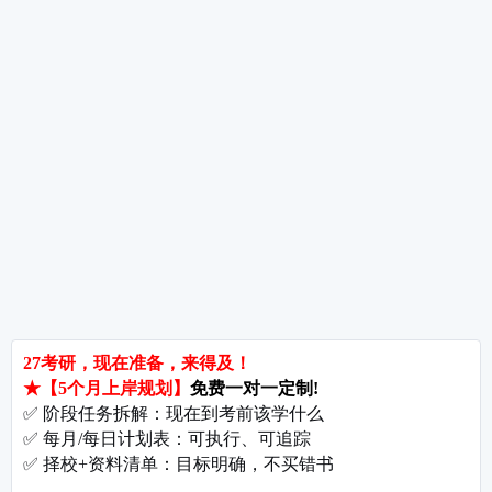
热词推荐
招生简章
专业目录
院校排名
考研择校
备考推荐
英语真题
政治真题
数学真题
翻译硕士
考研关注
考研动态
考研常识
报名攻略
考研分数
考研辅导
北京分校
济南分校
徐州分校
沧州分校
热门院校
南京师范大学
苏州大学
华东师范大学
友情链接
集团分站
专业课子站
考研工具
启航教育官网
计算机子站
研招网
启航教育集训
经济学子站
课程库
启航教育网课
管理学子站
视频库