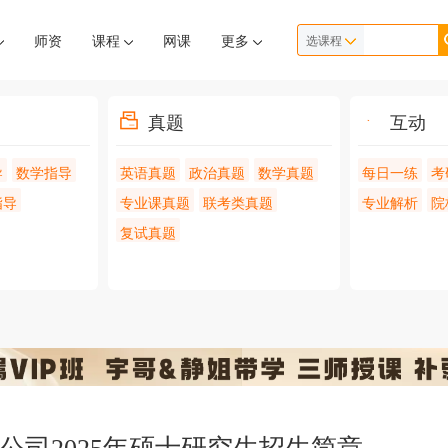
师资
课程
网课
更多
选课程
真题
互动
导
数学指导
英语真题
政治真题
数学真题
每日一练
考
指导
专业课真题
联考类真题
专业解析
院
复试真题