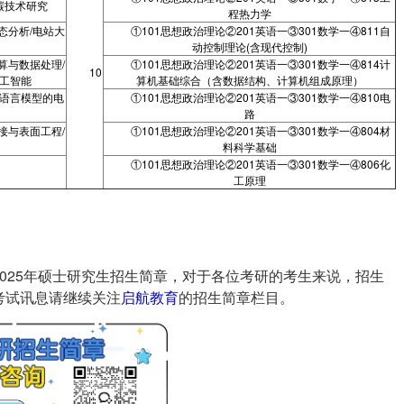
碳技术研究
程热力学
态分析/电站大
①101思想政治理论②201英语一③301数学一④811自
动控制理论(含现代控制)
算与数据处理/
①101思想政治理论②201英语一③301数学一④814计
10
工智能
算机基础综合（含数据结构、计算机组成原理）
大语言模型的电
①101思想政治理论②201英语一③301数学一④810电
路
接与表面工程/
①101思想政治理论②201英语一③301数学一④804材
料科学基础
①101思想政治理论②201英语一③301数学一④806化
工原理
司2025年硕士研究生招生简章，对于各位考研的考生来说，招生
考试讯息请继续关注
启航教育
的招生简章栏目。