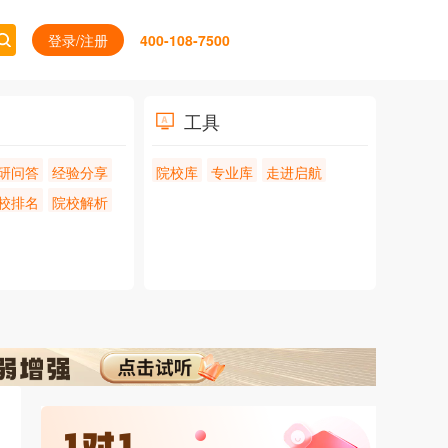
登录/注册
400-108-7500
工具
研问答
经验分享
院校库
专业库
走进启航
校排名
院校解析