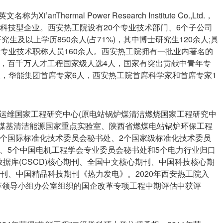
nThermal Power Research Institute Co.,Ltd.，
和科技型企业。西安热工院设有20个专业技术部门、6个子公司
生及以上学历850余人(占71%)，其中博士研究生120余人;具
级专业技术职称人员160余人。西安热工院拥有一批业内著名的
，百千万人才工程国家级人选4人，国家有突出贡献中青年专
人，华能集团首席专家6人，西安热工院首席科学家和首席专家1
运维国家工程研究中心(原电站锅炉煤清洁燃烧国家工程研究中
、煤基清洁能源国家重点实验室、陕西省燃煤电站锅炉环保工程
个国际标准化技术委员会秘书处、2个国家级标准化技术委员
、5个中国电机工程学会专业委员会秘书处和5个电力行业归口
据库(CSCD)核心期刊、全国中文核心期刊、中国科技核心期
刊、中国精品科技期刊《热力发电》。2020年西安热工院入
改革领导小组办公室组织的国企改革专项工程中期评估中获评