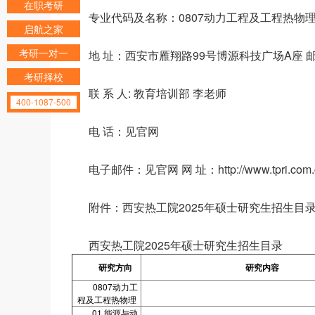
在职考研
专业代码及名称：0807动力工程及工程热物
启航之家
考研一对一
地 址：西安市雁翔路99号博源科技广场A座 邮编
考研择校
联 系 人: 教育培训部 李老师
400-1087-500
电 话：见官网
电子邮件：见官网 网 址：http://www.tpri.com.
附件：西安热工院2025年硕士研究生招生目
西安热工院2025年硕士研究生招生目录
研究方向
研究内容
0807动力工
程及工程热物理
01.能源与动