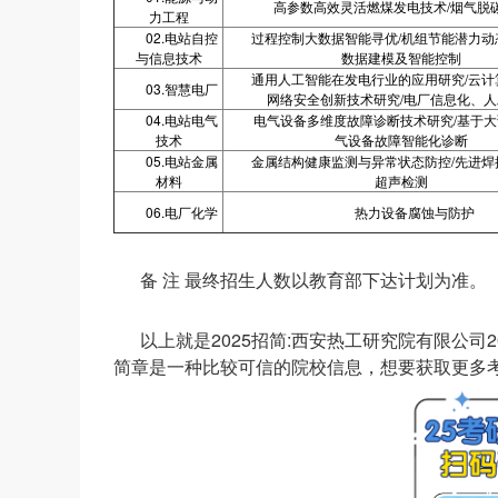
高参数高效灵活燃煤发电技术/烟气脱
力工程
02.电站自控
过程控制大数据智能寻优/机组节能潜力动
与信息技术
数据建模及智能控制
通用人工智能在发电行业的应用研究/云计
03.智慧电厂
网络安全创新技术研究/电厂信息化、人
04.电站电气
电气设备多维度故障诊断技术研究/基于
技术
气设备故障智能化诊断
05.电站金属
金属结构健康监测与异常状态防控/先进焊
材料
超声检测
06.电厂化学
热力设备腐蚀与防护
备 注 最终招生人数以教育部下达计划为准。
以上就是2025招简:西安热工研究院有限公
简章是一种比较可信的院校信息，想要获取更多