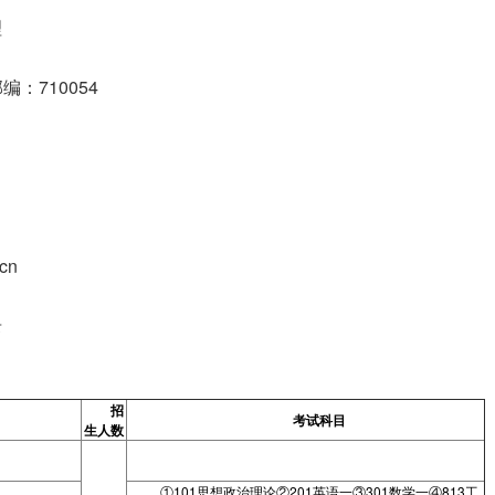
理
：710054
cn
录
招
考试科目
生人数
①101思想政治理论②201英语一③301数学一④813工