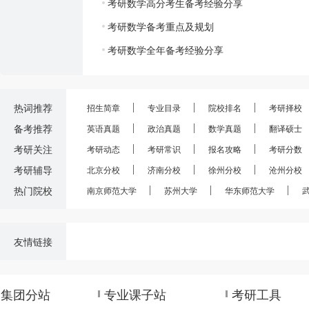
考研数学高分考生备考经验分享
考研数学备考重点及规划
考研数学全年备考经验分享
热词推荐
招生简章
专业目录
院校排名
考研择校
备考推荐
英语真题
政治真题
数学真题
翻译硕士
考研关注
考研动态
考研常识
报名攻略
考研分数
考研辅导
北京分校
济南分校
徐州分校
沧州分校
热门院校
南京师范大学
苏州大学
华东师范大学
友情链接
集团分站
专业课子站
考研工具