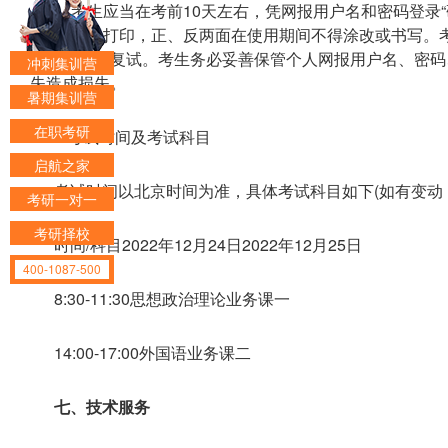
1. 考生应当在考前10天左右，凭网报用户名和密码登
4幅面白纸打印，正、反两面在使用期间不得涂改或书写。
参加初试和复试。考生务必妥善保管个人网报用户名、密码
冲刺集训营
失造成损失。
暑期集训营
在职考研
2.考试时间及考试科目
启航之家
考试时间以北京时间为准，具体考试科目如下(如有变动
考研一对一
考研择校
时间/科目2022年12月24日2022年12月25日
400-1087-500
8:30-11:30思想政治理论业务课一
14:00-17:00外国语业务课二
七、技术服务