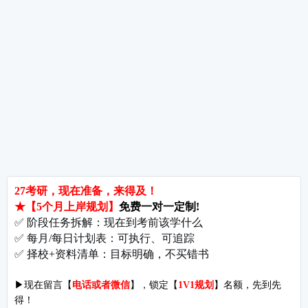
热词推荐
招生简章
专业目录
院校排名
考研择校
备考推荐
英语真题
政治真题
数学真题
翻译硕士
考研关注
考研动态
考研常识
报名攻略
考研分数
考研辅导
北京分校
济南分校
徐州分校
沧州分校
热门院校
南京师范大学
苏州大学
华东师范大学
友情链接
集团分站
专业课子站
考研工具
启航教育官网
计算机子站
研招网
启航教育集训
经济学子站
课程库
启航教育网课
管理学子站
视频库
集团网站
教育学子站
师资库
北京分校
心理学子站
资料下载