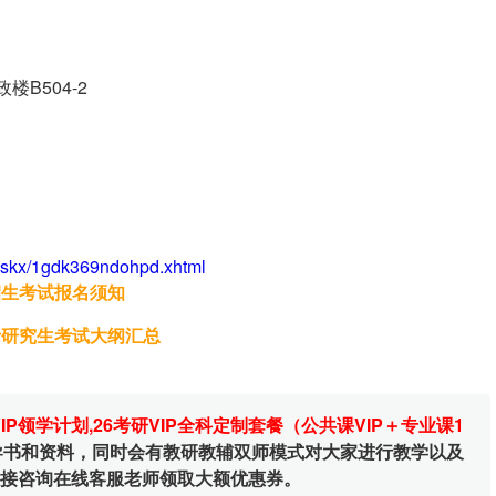
B504-2
s/zskx/1gdk369ndohpd.xhtml
招生考试报名须知
士研究生考试大纲汇总
VIP领学计划
,
26考研VIP全科定制套餐（公共课VIP＋专业课1
辅导书和资料，同时会有教研教辅双师模式对大家进行教学以及
直接咨询在线客服老师领取大额优惠券。