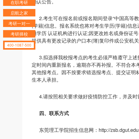
确认公告。
在职考研
启航之家
2.考生可在报名前或报名期间登录“中国高等教育学生信息
考研一对一
(学籍)信息。报名系统也将对考生学历(学籍)信
籍学历 认证机构进行认证;因更改姓名或身份证
考研择校
提供具有更改记录的户口本(簿)复印件或公安机
400-1087-500
3.拟选择我校报考点的考生必须严格遵守上
定时间内重新报名，逾期亦不再补报。不符合本考
其他报考点。因不按要求错选报考点、提交证明
生本人承担。
4.请按照相关要求做好疫情防控工作，并及
四、联系方式
东莞理工学院招生信息网：http://zsb.dgut.edu.