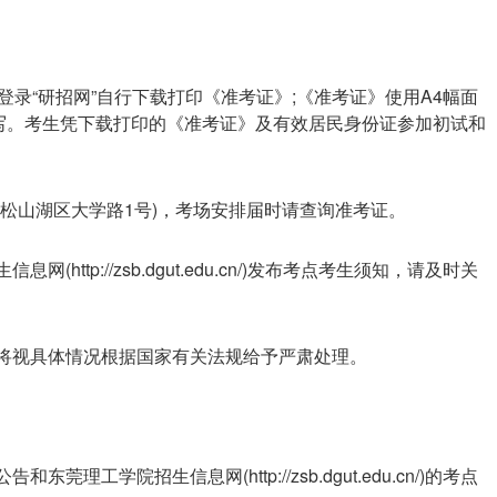
登录“研招网”自行下载打印《准考证》;《准考证》使用A4幅面
写。考生凭下载打印的《准考证》及有效居民身份证参加初试和
市松山湖区大学路1号)，考场安排届时请查询准考证。
http://zsb.dgut.edu.cn/)发布考点考生须知，请及时关
，将视具体情况根据国家有关法规给予严肃处理。
理工学院招生信息网(http://zsb.dgut.edu.cn/)的考点