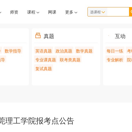
师资
课程
网课
更多
选课程
真题
互动
导
数学指导
英语真题
政治真题
数学真题
每日一练
考
指导
专业课真题
联考类真题
专业解析
院
复试真题
东莞理工学院报考点公告