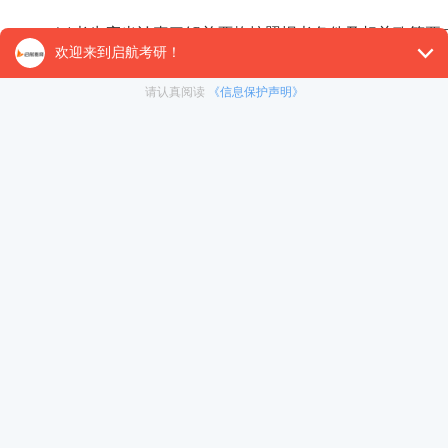
(2)考生应当认真了解并严格按照报考条件及相关政策
相关政策要求，造成后续不能网上确认、考试(含初试和复
(3)考生应当按要求准确填写个人网上报名信息并提供
要如实填写在参加国家教育考试过程中因违纪、作弊所受处
造成不能考试(含初试和复试)或录取的，后果由考生本人承
(4)考生网上报名成功后，应通过定期查阅省级教育招
考试安排、防疫要求等事项，积极配合完成相关工作。
(5)报名期间将对考生学历(学籍)信息进行网上校验，
报名期间自行登录“中国高等教育学生信息网”(网址：https://ww
未能通过学历(学籍)网上校验的考生应在学校规定时间内
2.网上确认