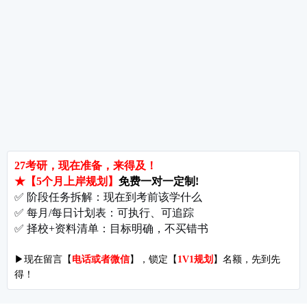
备考推荐
英语真题
政治真题
数学真题
翻译硕士
考研关注
考研动态
考研常识
报名攻略
考研分数
考研辅导
北京分校
济南分校
徐州分校
沧州分校
热门院校
南京师范大学
苏州大学
华东师范大学
友情链接
集团分站
专业课子站
考研工具
启航教育官网
计算机子站
研招网
启航教育集训
经济学子站
课程库
启航教育网课
管理学子站
视频库
集团网站
教育学子站
师资库
北京分校
心理学子站
资料下载
沈阳分校
会计专硕子站
图书库