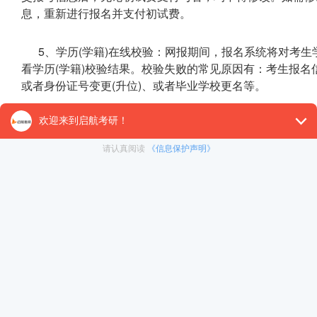
息，重新进行报名并支付初试费。
5、学历(学籍)在线校验：网报期间，报名系统将对考生
看学历(学籍)校验结果。校验失败的常见原因有：考生报名
或者身份证号变更(升位)、或者毕业学校更名等。
未通过网上学历(学籍)校验的考生应及时到学籍学历 认
办理学历(学籍)认证报告需要较长时间，建议考生尽早自行登录
chsi.com.cn/)查询本人学历(学籍)信息，如有问题尽
6、网上支付报考费：选择本考点的考生，提交网报信息后，须
前，以“网上支付”方式缴纳初试费，否则报名无效，缴费
名无效。请考生务必于网上报名期间支付初试费，逾期不接
市网报公告)。
五、网上确认