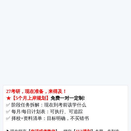
热词推荐
招生简章
专业目录
院校排名
考研择校
备考推荐
英语真题
政治真题
数学真题
翻译硕士
考研关注
考研动态
考研常识
报名攻略
考研分数
考研辅导
北京分校
济南分校
徐州分校
沧州分校
热门院校
南京师范大学
苏州大学
华东师范大学
友情链接
集团分站
专业课子站
考研工具
启航教育官网
计算机子站
研招网
启航教育集训
经济学子站
课程库
启航教育网课
管理学子站
视频库
集团网站
教育学子站
师资库