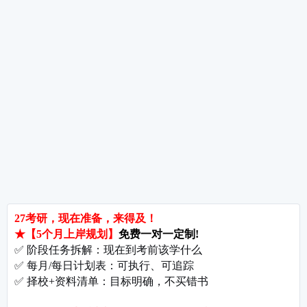
热词推荐
招生简章
专业目录
院校排名
考研择校
备考推荐
英语真题
政治真题
数学真题
翻译硕士
考研关注
考研动态
考研常识
报名攻略
考研分数
考研辅导
北京分校
济南分校
徐州分校
沧州分校
热门院校
南京师范大学
苏州大学
华东师范大学
友情链接
集团分站
专业课子站
考研工具
启航教育官网
计算机子站
研招网
启航教育集训
经济学子站
课程库
启航教育网课
管理学子站
视频库