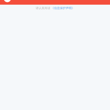
对1）
, 这些课程中都会配有内部讲义以及辅导书和资
督学，并配有24小时答疑和模拟测试等，可直接咨询在
免责声明：本平台部分帖子来源于网络整理，不对事件的真
为准。 如果本站文章侵犯到您的权利，请联系我们（400-10
2023考研：同等学力考生报考华中师范大
< 上一篇
学有哪些要求?（复试加试）
冲刺集训营
暑期集训营
在职考研
热门下载
资料下载
启航之家
考研一对一
启航师资：25考研新大纲变动解读
每天花多长时间复习
考研择校
试听
试听
400-1087-500