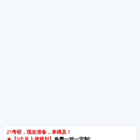
如何判断考研数学基础，解析数学基础自测技
考研数学三真题分类解析，考研数学题型都有
26考研数学基础如何认真复习，考研数学基础
热词推荐
招生简章
专业目录
院校排名
考研择校
备考推荐
英语真题
政治真题
数学真题
翻译硕士
考研关注
考研动态
考研常识
报名攻略
考研分数
考研辅导
北京分校
济南分校
徐州分校
沧州分校
热门院校
南京师范大学
苏州大学
华东师范大学
友情链接
集团分站
专业课子站
考研工具