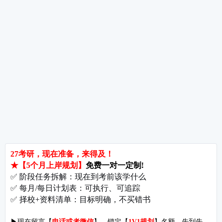
热词推荐
招生简章
专业目录
院校排名
考研择校
备考推荐
英语真题
政治真题
数学真题
翻译硕士
考研关注
考研动态
考研常识
报名攻略
考研分数
考研辅导
北京分校
济南分校
徐州分校
沧州分校
热门院校
南京师范大学
苏州大学
华东师范大学
友情链接
集团分站
专业课子站
考研工具
启航教育官网
计算机子站
研招网
启航教育集训
经济学子站
课程库
启航教育网课
管理学子站
视频库
集团网站
教育学子站
师资库