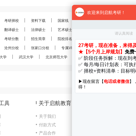
考研择校
资料下载
国家线
分数线
报录比
考研
翻译硕士
法律硕士
艺术硕士
金融硕士
会计硕士
考研分数
招生简章
院校排名
考研真题
经验分享
沧州分校
张家口分校
专属VIP
VIP定制
28考研
大学
武汉大学
北京师范大学
南京大学
南开大学
工具
关于启航教育
网
关于我们
库
付款方式
咨
库
产品合作
Cop