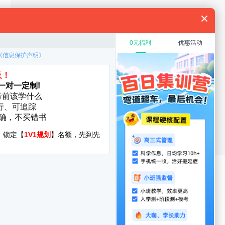
规划
教育硕士
在职考研
考研复试
考研调剂
厦门大学
华中科技大学
启航分校
服务时间：8:30-22:00
400-108-7500
询地址:北京市海淀区万泉河路68号紫金大厦11层
yright©1998-2022 jixun.iqihang.com