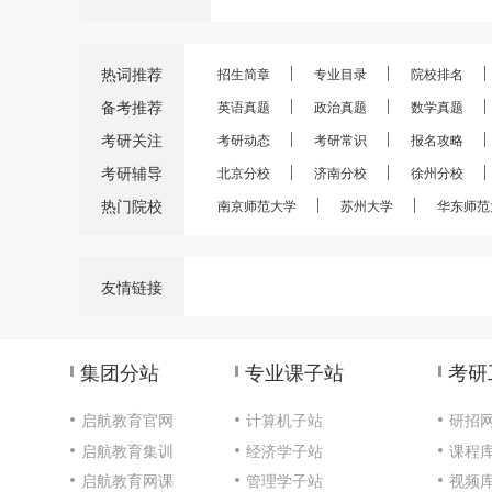
热词推荐
招生简章
专业目录
院校排名
备考推荐
英语真题
政治真题
数学真题
考研关注
考研动态
考研常识
报名攻略
考研辅导
北京分校
济南分校
徐州分校
热门院校
南京师范大学
苏州大学
华东师范
友情链接
集团分站
专业课子站
考研
启航教育官网
计算机子站
研招
启航教育集训
经济学子站
课程
启航教育网课
管理学子站
视频