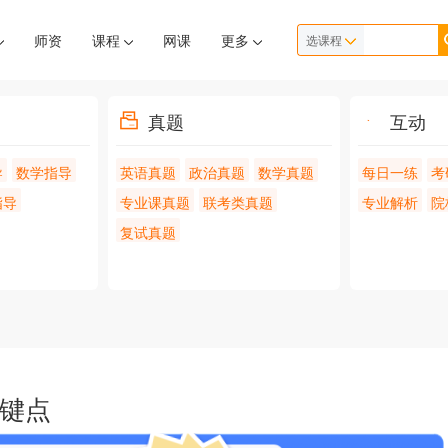
师资
课程
网课
更多
选课程
真题
互动
导
数学指导
英语真题
政治真题
数学真题
每日一练
考
指导
专业课真题
联考类真题
专业解析
院
复试真题
关键点