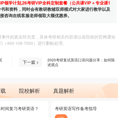
VIP领学计划
,
26考研VIP全科定制套餐（公共课VIP＋专业课1
辅导书和资料，同时会有教研教辅双师模式对大家进行教学以及
直接咨询在线客服老师领取大额优惠券。
对事件的真实性负责，具体考研相关内容请以各院校的官网通知
00-108-7500）进行删帖处理。
试
2020考研复试英语口语问题分享：如何陈
下一篇 >
述观点
下载
院校解析
真题解析
长时间复习考研英语？
考研英语写作备考指导
试听