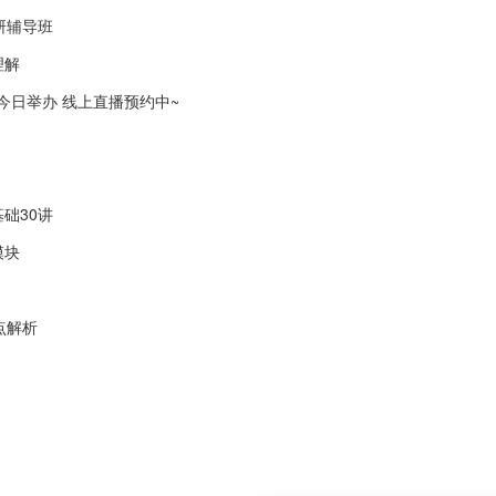
研辅导班
理解
会今日举办 线上直播预约中~
础30讲
模块
点解析