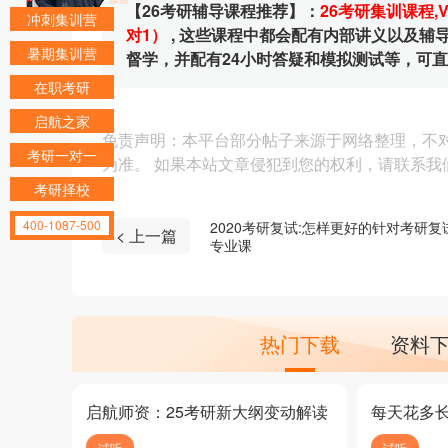
【26考研辅导课程推荐】：
26考研集训课程
,
冲刺集训营
对1）
, 这些课程中都会配有内部讲义以及
暑期集训营
督学，并配有24小时答疑和模拟测试等，可
在职考研
启航之家
免责声明：本平台部分帖子来源于网络整理，不
考研一对一
为准。 如果本站文章侵犯到您的权利，请联系我们（4
考研择校
400-1087-500
2020考研复试:怎样更好的针对考研复
< 上一篇
专业课
热门下载
资料
启航师资：25考研新大纲变动解读
每天花多
试听
试听