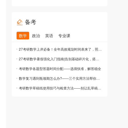
备考
数学
政治
英语
专业课
27考研数学上岸必备！全年高效规划时间表来了，照做就能赢！
27考研数学暑假强化入门指南|告别基础碎片化，搭建高分知识体系
考研数学各题型答题时间分配——选填快准，解答稳全
数学复习遇到瓶颈期怎么办?——三个实用方法帮你突破
考研数学草稿纸使用技巧与检查方法——别让乱草稿毁了你的分数