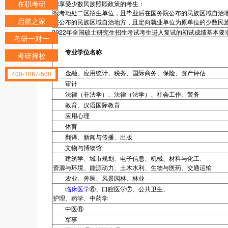
在职考研
⑤享受少数民族照顾政策的考生：
报考地处二区招生单位，且毕业后在国务院公布的民族区域自治
启航之家
院公布的民族区域自治地方，且定向就业单位为原单位的少数民
2022年全国硕士研究生招生考试考生进入复试的初试成绩基本要求
考研一对一
专业学位名称
考研择校
金融、应用统计、税务、国际商务、保险、资产评估
400-1087-500
审计
法律（非法学）、法律（法学）、社会工作、警务
教育、汉语国际教育
应用心理
体育
翻译、新闻与传播、出版
文物与博物馆
建筑学、城市规划、电子信息、机械、材料与化工、
资源与环境、能源动力、土木水利、生物与医药、交通运输
农业、兽医、风景园林、林业
临床医学
⑥、口腔医学⑦、公共卫生、
护理、药学、中药学
中医⑧
军事