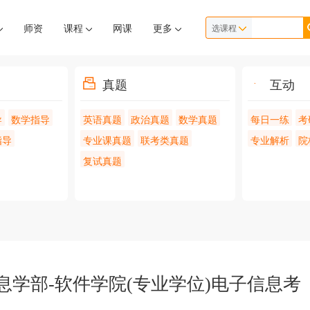
师资
课程
网课
更多
选课程
真题
互动
导
数学指导
英语真题
政治真题
数学真题
每日一练
考
指导
专业课真题
联考类真题
专业解析
院
复试真题
息学部-软件学院(专业学位)电子信息考