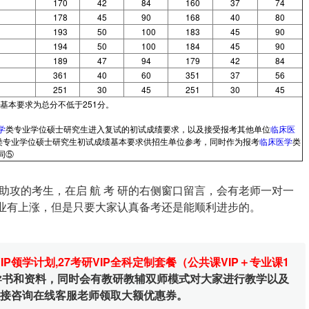
170
42
84
160
37
74
178
45
90
168
40
80
193
50
100
183
45
90
194
50
100
184
45
90
189
47
94
179
42
84
361
40
60
351
37
56
251
30
45
251
30
45
基本要求为总分不低于251分。
学
类专业学位硕士研究生进入复试的初试成绩要求，以及接受报考其他单位
临床医
类专业学位硕士研究生初试成绩基本要求供招生单位参考，同时作为报考
临床医学
类
同⑤
攻的考生，在启 航 考 研的右侧窗口留言，会有老师一对一
专业有上涨，但是只要大家认真备考还是能顺利进步的。
VIP领学计划
,
27考研VIP全科定制套餐（公共课VIP＋专业课1
辅导书和资料，同时会有教研教辅双师模式对大家进行教学以及
直接咨询在线客服老师领取大额优惠券。