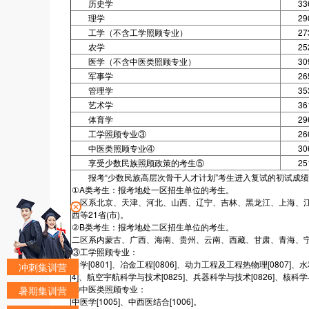
历史学
33
理学
29
工学（不含工学照顾专业）
27
农学
25
医学（不含中医类照顾专业）
30
军事学
26
管理学
35
艺术学
36
体育学
29
工学照顾专业③
26
中医类照顾专业④
30
享受少数民族照顾政策的考生⑤
25
报考“少数民族高层次骨干人才计划”考生进入复试的初试成绩
①A类考生：报考地处一区招生单位的考生。
一区系北京、天津、河北、山西、辽宁、吉林、黑龙江、上海、
西等21省(市)。
②B类考生：报考地处二区招生单位的考生。
二区系内蒙古、广西、海南、贵州、云南、西藏、甘肃、青海、宁夏
③工学照顾专业：
力学[0801]、冶金工程[0806]、动力工程及工程热物理[0807]、
冲刺集训营
4]、航空宇航科学与技术[0825]、兵器科学与技术[0826]、核科学与
④中医类照顾专业：
暑期集训营
中医学[1005]、中西医结合[1006]。