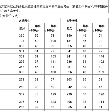
地方定向就业的少数民族普通高校应届本科毕业生考生；或者工作单位和户籍在国务
族在职人员考生。
(专业学位类)
A类考生
B类考生
单科
单科
单科
单科
总分
总分
=100分
>100分
=100分
>100分
360
52
78
350
49
74
194
50
100
184
45
90
335
46
69
325
43
65
351
51
77
341
48
72
351
51
153
341
48
144
296
37
111
286
34
102
367
56
84
357
53
80
336
46
138
326
43
129
273
38
57
263
35
53
252
33
50
242
30
45
309
43
129
299
40
120
306
41
123
296
38
114
265
37
56
255
34
51