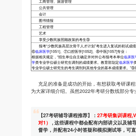
工商管理、旅游管理
公共管理
会计
图书情报
工程管理
艺术
享受少数民族照顾政策的考生⑨
报考“少数民族高层次骨干人才计划”考生进入复试的初试成绩
⑥
临床医学
[1051]、⑦口腔医学[1052]、⑧中医[1057]专业：
根据相关规定，“招生单位自主确定并对外公布报考本单位
临床医
学
类专业学位硕士研究生调剂的成绩要求。教育部划定
临床医学
专业学位硕士研究生的考生调剂到其他专业的基本成绩要求。”⑨
充足的准备是成功的开始，有想获取考研课程助
为大家详细介绍。虽然2022年考研分数线部分
【27考研辅导课程推荐】：
27考研集训课程
,
对1）
, 这些课程中都会配有内部讲义以及
督学，并配有24小时答疑和模拟测试等，可