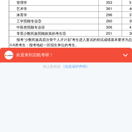
管理学
353
5
艺术学
361
4
体育学
296
3
工学照顾专业③
260
3
中医类照顾专业④
306
4
享受少数民族照顾政策的考生⑤
251
3
报考“少数民族高层次骨干人才计划”考生进入复试的初试成绩基本要求为总
①A类考生：报考地处一区招生单位的考生。
一区系北京、天津、河北、山西、辽宁、吉林、黑龙江、上海、江苏、浙江、
西等21省(市)。
②B类考生：报考地处二区招生单位的考生。
二区系内蒙古、广西、海南、贵州、云南、西藏、甘肃、青海、宁夏、新疆等10
③工学照顾专业：
力学[0801]、冶金工程[0806]、动力工程及工程热物理[0807]、水利工程[081
4]、航空宇航科学与技术[0825]、兵器科学与技术[0826]、核科学与技术[0827]
④中医类照顾专业：
中医学[1005]、中西医结合[1006]。
⑤享受少数民族照顾政策的考生：
报考地处二区招生单位，且毕业后在国务院公布的民族区域自治地方定向就业
院公布的民族区域自治地方，且定向就业单位为原单位的少数民族在职人员考
2022年全国硕士研究生招生考试考生进入复试的初试成绩基本要求(专业学位类
专业学位名称