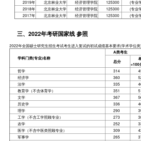
2019年
北京林业大学
经济管理学院
125300
(专业
2018年
北京林业大学
经济管理学院
125300
(专业
2017年
北京林业大学
经济管理学院
125300
(专业
三、2022年考研国家线 参照
2022年全国硕士研究生招生考试考生进入复试的初试成绩基本要求(学术学位类
A类考生
学科门类(专业)名称
总分
=100
哲学
314
4
经济学
360
5
法学
335
4
教育学（不含体育学）
351
5
文学
367
5
历史学
336
4
理学
290
3
工学（不含工学照顾专业）
273
3
农学
252
3
医学（不含中医类照顾专业）
309
4
军事学
265
3