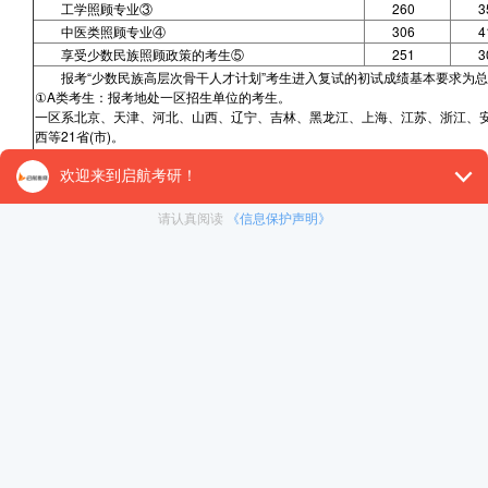
工学照顾专业③
260
3
中医类照顾专业④
306
4
享受少数民族照顾政策的考生⑤
251
3
报考“少数民族高层次骨干人才计划”考生进入复试的初试成绩基本要求为总
①A类考生：报考地处一区招生单位的考生。
一区系北京、天津、河北、山西、辽宁、吉林、黑龙江、上海、江苏、浙江、
西等21省(市)。
②B类考生：报考地处二区招生单位的考生。
二区系内蒙古、广西、海南、贵州、云南、西藏、甘肃、青海、宁夏、新疆等10
③工学照顾专业：
力学[0801]、冶金工程[0806]、动力工程及工程热物理[0807]、水利工程[081
4]、航空宇航科学与技术[0825]、兵器科学与技术[0826]、核科学与技术[0827]
④中医类照顾专业：
中医学[1005]、中西医结合[1006]。
⑤享受少数民族照顾政策的考生：
报考地处二区招生单位，且毕业后在国务院公布的民族区域自治地方定向就业
院公布的民族区域自治地方，且定向就业单位为原单位的少数民族在职人员考
2022年全国硕士研究生招生考试考生进入复试的初试成绩基本要求(专业学位类
专业学位名称
金融、应用统计、税务、国际商务、保险、资产评估
审计
法律（非法学）、法律（法学）、社会工作、警务