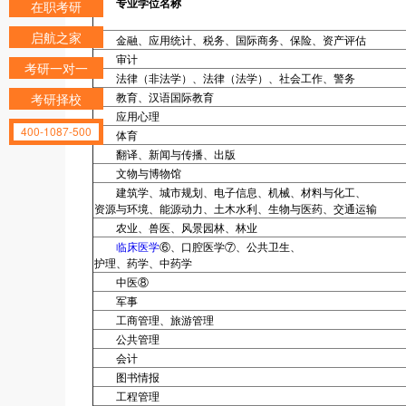
专业学位名称
在职考研
启航之家
金融、应用统计、税务、国际商务、保险、资产评估
审计
考研一对一
法律（非法学）、法律（法学）、社会工作、警务
教育、汉语国际教育
考研择校
应用心理
400-1087-500
体育
翻译、新闻与传播、出版
文物与博物馆
建筑学、城市规划、电子信息、机械、材料与化工、
资源与环境、能源动力、土木水利、生物与医药、交通运输
农业、兽医、风景园林、林业
临床医学
⑥、口腔医学⑦、公共卫生、
护理、药学、中药学
中医⑧
军事
工商管理、旅游管理
公共管理
会计
图书情报
工程管理