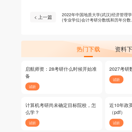
2022年中国地质大学(武汉)经济管理
< 上一篇
(专业学位)会计考研分数线和历年分数
是多少？
热门下载
资料
启航师资：28考研什么时候开始准
2027考
备
试听
试听
计算机考研尚未确定目标院校，怎
近10年政
么学？
（pdf）
试听
试听