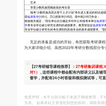
艺术
享受少数民族照顾政策的考生⑨
报考“少数民族高层次骨干人才计划”考生进入复试的初试成绩
⑥
临床医学
[1051]、⑦口腔医学[1052]、⑧中医[1057]专业：
根据相关规定，“招生单位自主确定并对外公布报考本单位
临床医
学
类专业学位硕士研究生调剂的成绩要求。教育部划定
临床医学
专业学位硕士研究生的考生调剂到其他专业的基本成绩要求。”⑨
充足的准备是成功的开始，有想获取考研课程助
为大家详细介绍。虽然2022年考研分数线部分
【27考研辅导课程推荐】：
27考研集训课程
,
对1）
, 这些课程中都会配有内部讲义以及
督学，并配有24小时答疑和模拟测试等，可
免责声明：本平台部分帖子来源于网络整理，不
为准。 如果本站文章侵犯到您的权利，请联系我们（4