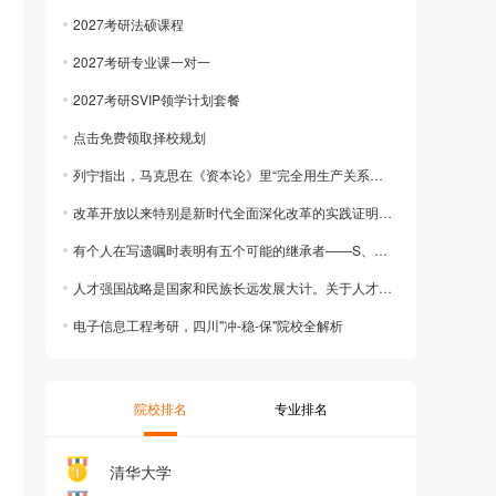
2027考研法硕课程
2027考研专业课一对一
2027考研SVIP领学计划套餐
点击免费领取择校规划
列宁指出，马克思在《资本论》里“完全用生产关系来说明该社会形态的构成和发展，但又
改革开放以来特别是新时代全面深化改革的实践证明，只有做到改革和法治相统一，才能积
有个人在写遗嘱时表明有五个可能的继承者——S、T、U、V和W。遗产分为七块土地，
人才强国战略是国家和民族长远发展大计。关于人才，下列说法正确的是( )
电子信息工程考研，四川"冲-稳-保"院校全解析
院校排名
专业排名
清华大学