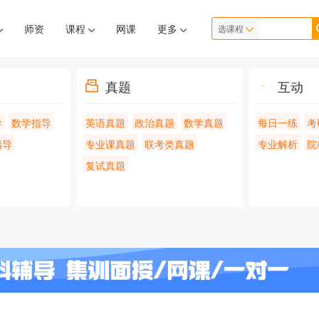
师资
课程
网课
更多
选课程
真题
互动
导
数学指导
英语真题
政治真题
数学真题
每日一练
考
指导
专业课真题
联考类真题
专业解析
院
复试真题