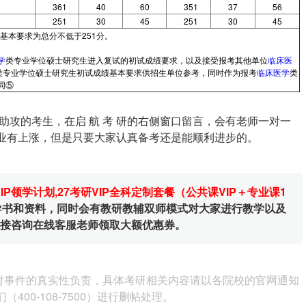
361
40
60
351
37
56
251
30
45
251
30
45
基本要求为总分不低于251分。
学
类专业学位硕士研究生进入复试的初试成绩要求，以及接受报考其他单位
临床医
类专业学位硕士研究生初试成绩基本要求供招生单位参考，同时作为报考
临床医学
类
同⑤
攻的考生，在启 航 考 研的右侧窗口留言，会有老师一对一
专业有上涨，但是只要大家认真备考还是能顺利进步的。
VIP领学计划
,
27考研VIP全科定制套餐（公共课VIP＋专业课1
辅导书和资料，同时会有教研教辅双师模式对大家进行教学以及
直接咨询在线客服老师领取大额优惠券。
对事件的真实性负责，具体考研相关内容请以各院校的官网通知
00-108-7500）进行删帖处理。