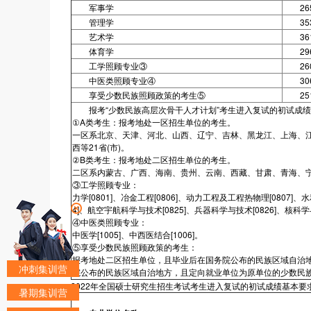
军事学
26
管理学
35
艺术学
36
体育学
29
工学照顾专业③
26
中医类照顾专业④
30
享受少数民族照顾政策的考生⑤
25
报考“少数民族高层次骨干人才计划”考生进入复试的初试成绩
①A类考生：报考地处一区招生单位的考生。
一区系北京、天津、河北、山西、辽宁、吉林、黑龙江、上海、
西等21省(市)。
②B类考生：报考地处二区招生单位的考生。
二区系内蒙古、广西、海南、贵州、云南、西藏、甘肃、青海、宁夏
③工学照顾专业：
力学[0801]、冶金工程[0806]、动力工程及工程热物理[0807]、
4]、航空宇航科学与技术[0825]、兵器科学与技术[0826]、核科学与
④中医类照顾专业：
中医学[1005]、中西医结合[1006]。
⑤享受少数民族照顾政策的考生：
报考地处二区招生单位，且毕业后在国务院公布的民族区域自治
冲刺集训营
院公布的民族区域自治地方，且定向就业单位为原单位的少数民
2022年全国硕士研究生招生考试考生进入复试的初试成绩基本要求
暑期集训营