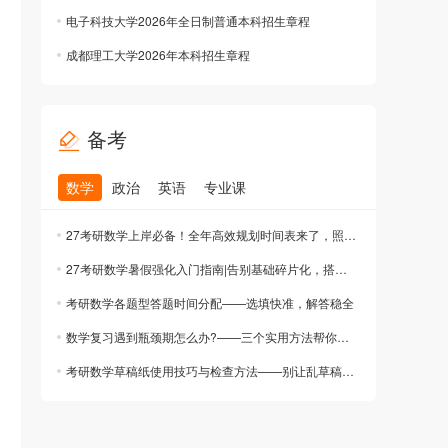
电子科技大学2026年全日制普通本科招生章程
成都理工大学2026年本科招生章程
备考
数学
政治
英语
专业课
27考研数学上岸必备！全年高效规划时间表来了，照做就能赢！
27考研数学暑假强化入门指南|告别基础碎片化，搭建高分知识体系
考研数学各题型答题时间分配——选填快准，解答稳全
数学复习遇到瓶颈期怎么办?——三个实用方法帮你突破
考研数学草稿纸使用技巧与检查方法——别让乱草稿毁了你的分数