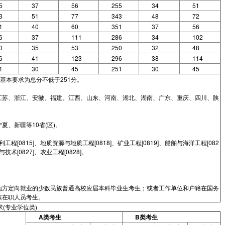
5
37
56
255
34
51
3
51
77
343
48
72
1
40
60
351
37
56
6
37
111
286
34
102
0
35
53
250
32
48
6
41
123
296
38
114
1
30
45
251
30
45
基本要求为总分不低于251分。
江苏、浙江、安徽、福建、江西、山东、河南、湖北、湖南、广东、重庆、四川、陕
、新疆等10省(区)。
水利工程[0815]、地质资源与地质工程[0818]、矿业工程[0819]、船舶与海洋工程[082
技术[0827]、农业工程[0828]。
地方定向就业的少数民族普通高校应届本科毕业生考生；或者工作单位和户籍在国务
族在职人员考生。
(专业学位类)
A类考生
B类考生