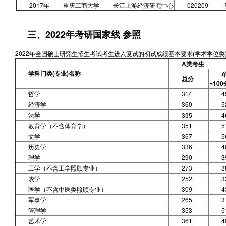
2017年
重庆工商大学
长江上游经济研究中心
020209
三、2022年考研国家线 参照
2022年全国硕士研究生招生考试考生进入复试的初试成绩基本要求(学术学位类
A类考生
学科门类(专业)名称
总分
=100
哲学
314
4
经济学
360
5
法学
335
4
教育学（不含体育学）
351
5
文学
367
5
历史学
336
4
理学
290
3
工学（不含工学照顾专业）
273
3
农学
252
3
医学（不含中医类照顾专业）
309
4
军事学
265
3
管理学
353
5
艺术学
361
4