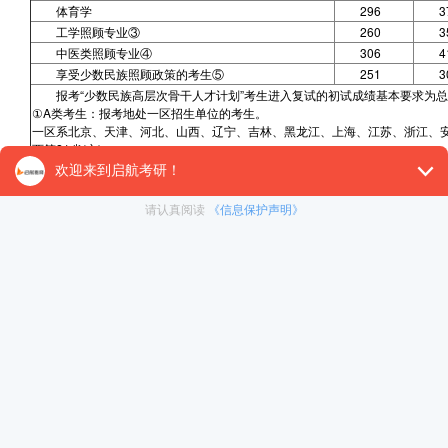
体育学
296
3
工学照顾专业③
260
3
中医类照顾专业④
306
4
享受少数民族照顾政策的考生⑤
251
3
报考“少数民族高层次骨干人才计划”考生进入复试的初试成绩基本要求为总
①A类考生：报考地处一区招生单位的考生。
一区系北京、天津、河北、山西、辽宁、吉林、黑龙江、上海、江苏、浙江、
西等21省(市)。
②B类考生：报考地处二区招生单位的考生。
二区系内蒙古、广西、海南、贵州、云南、西藏、甘肃、青海、宁夏、新疆等10
③工学照顾专业：
力学[0801]、冶金工程[0806]、动力工程及工程热物理[0807]、水利工程[081
4]、航空宇航科学与技术[0825]、兵器科学与技术[0826]、核科学与技术[0827]
④中医类照顾专业：
中医学[1005]、中西医结合[1006]。
⑤享受少数民族照顾政策的考生：
报考地处二区招生单位，且毕业后在国务院公布的民族区域自治地方定向就业
院公布的民族区域自治地方，且定向就业单位为原单位的少数民族在职人员考
2022年全国硕士研究生招生考试考生进入复试的初试成绩基本要求(专业学位类
专业学位名称
金融、应用统计、税务、国际商务、保险、资产评估