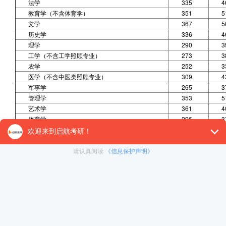
法学
335
4
教育学（不含体育学）
351
5
文学
367
5
历史学
336
4
理学
290
3
工学（不含工学照顾专业）
273
3
农学
252
3
医学（不含中医类照顾专业）
309
4
军事学
265
3
管理学
353
5
艺术学
361
4
体育学
296
3
工学照顾专业③
260
3
中医类照顾专业④
306
4
享受少数民族照顾政策的考生⑤
251
3
报考“少数民族高层次骨干人才计划”考生进入复试的初试成绩基本要求为总
①A类考生：报考地处一区招生单位的考生。
一区系北京、天津、河北、山西、辽宁、吉林、黑龙江、上海、江苏、浙江、
西等21省(市)。
②B类考生：报考地处二区招生单位的考生。
二区系内蒙古、广西、海南、贵州、云南、西藏、甘肃、青海、宁夏、新疆等10
③工学照顾专业：
力学[0801]、冶金工程[0806]、动力工程及工程热物理[0807]、水利工程[081