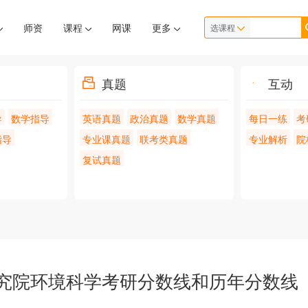
师资
课程
网课
更多
选课程
真题
互动
导
数学指导
英语真题
政治真题
数学真题
每日一练
考
指导
专业课真题
联考类真题
专业解析
院
复试真题
研究院环境科学考研分数线和历年分数线