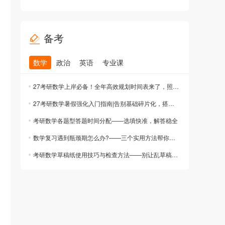
备考
数学
政治
英语
专业课
27考研数学上岸必备！全年高效规划时间表来了，照做就能赢！
27考研数学暑假强化入门指南|告别基础碎片化，搭建高分知识体系
考研数学各题型答题时间分配——选填快准，解答稳全
数学复习遇到瓶颈期怎么办?——三个实用方法帮你突破
考研数学草稿纸使用技巧与检查方法——别让乱草稿毁了你的分数