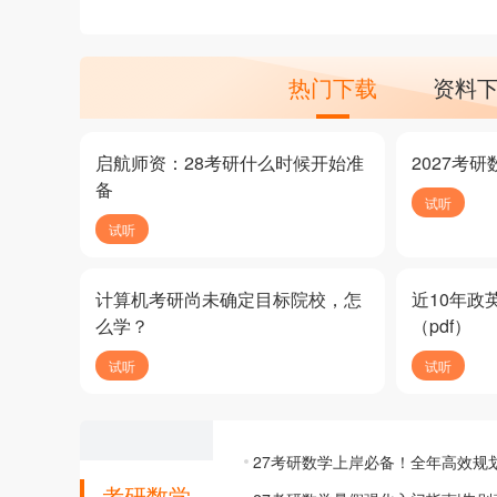
热门下载
资料
启航师资：28考研什么时候开始准
2027考
备
试听
试听
计算机考研尚未确定目标院校，怎
近10年政
么学？
（pdf）
试听
试听
27考研数学上岸必备！全年高效规
考研数学