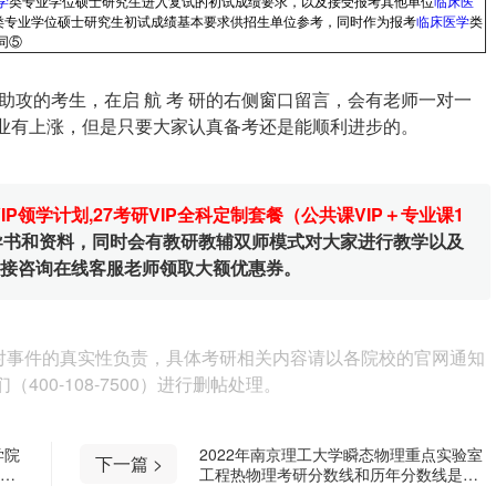
学
类专业学位硕士研究生进入复试的初试成绩要求，以及接受报考其他单位
临床医
类专业学位硕士研究生初试成绩基本要求供招生单位参考，同时作为报考
临床医学
类
同⑤
攻的考生，在启 航 考 研的右侧窗口留言，会有老师一对一
专业有上涨，但是只要大家认真备考还是能顺利进步的。
VIP领学计划
,
27考研VIP全科定制套餐（公共课VIP＋专业课1
辅导书和资料，同时会有教研教辅双师模式对大家进行教学以及
直接咨询在线客服老师领取大额优惠券。
对事件的真实性负责，具体考研相关内容请以各院校的官网通知
00-108-7500）进行删帖处理。
学院
2022年南京理工大学瞬态物理重点实验室
下一篇 >
工程热物理考研分数线和历年分数线是多
少？