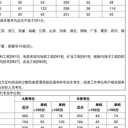
0
35
53
250
32
48
6
41
123
296
38
114
1
30
45
251
30
45
基本要求为总分不低于251分。
江苏、浙江、安徽、福建、江西、山东、河南、湖北、湖南、广东、重庆、四川、陕
、新疆等10省(区)。
水利工程[0815]、地质资源与地质工程[0818]、矿业工程[0819]、船舶与海洋工程[082
技术[0827]、农业工程[0828]。
地方定向就业的少数民族普通高校应届本科毕业生考生；或者工作单位和户籍在国务
族在职人员考生。
(专业学位类)
A类考生
B类考生
单科
单科
单科
单科
总分
总分
=100分
>100分
=100分
>100分
360
52
78
350
49
74
194
50
100
184
45
90
335
46
69
325
43
65