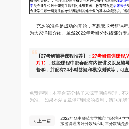
根据相关规定，“招生单位自主确定并对外公布报考本单位
临床医
学
类专业学位硕士研究生调剂的成绩要求。教育部划定
临床医学
专业学位硕士研究生的考生调剂到其他专业的基本成绩要求。”⑨
充足的准备是成功的开始，有想获取考研课程助
为大家详细介绍。虽然2022年考研分数线部分
【27考研辅导课程推荐】：
27考研集训课程
,
对1）
, 这些课程中都会配有内部讲义以及
督学，并配有24小时答疑和模拟测试等，可
免责声明：本平台部分帖子来源于网络整理，不
为准。 如果本站文章侵犯到您的权利，请联系我们（4
2022年华中师范大学城市与环境科学
< 上一篇
旅游管理考研分数线和历年分数线是多
少？