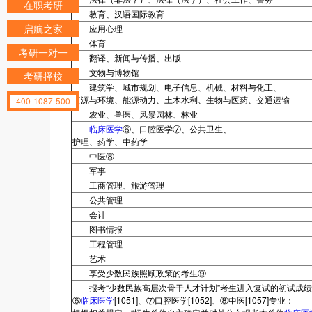
在职考研
教育、汉语国际教育
启航之家
应用心理
体育
考研一对一
翻译、新闻与传播、出版
文物与博物馆
考研择校
建筑学、城市规划、电子信息、机械、材料与化工、
资源与环境、能源动力、土木水利、生物与医药、交通运输
400-1087-500
农业、兽医、风景园林、林业
临床医学
⑥、口腔医学⑦、公共卫生、
护理、药学、中药学
中医⑧
军事
工商管理、旅游管理
公共管理
会计
图书情报
工程管理
艺术
享受少数民族照顾政策的考生⑨
报考“少数民族高层次骨干人才计划”考生进入复试的初试成绩
⑥
临床医学
[1051]、⑦口腔医学[1052]、⑧中医[1057]专业：