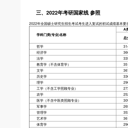
三、2022年考研国家线 参照
2022年全国硕士研究生招生考试考生进入复试的初试成绩基本要求
A
学科门类(专业)名称
总
哲学
31
经济学
36
法学
33
教育学（不含体育学）
35
文学
36
历史学
33
理学
29
工学（不含工学照顾专业）
27
农学
25
医学（不含中医类照顾专业）
30
军事学
26
管理学
35
艺术学
36
体育学
29