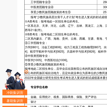
工学照顾专业③
26
中医类照顾专业④
30
享受少数民族照顾政策的考生⑤
25
报考“少数民族高层次骨干人才计划”考生进入复试的初试成绩
①A类考生：报考地处一区招生单位的考生。
一区系北京、天津、河北、山西、辽宁、吉林、黑龙江、上海、
西等21省(市)。
②B类考生：报考地处二区招生单位的考生。
二区系内蒙古、广西、海南、贵州、云南、西藏、甘肃、青海、宁夏
③工学照顾专业：
力学[0801]、冶金工程[0806]、动力工程及工程热物理[0807]、
4]、航空宇航科学与技术[0825]、兵器科学与技术[0826]、核科学与
④中医类照顾专业：
中医学[1005]、中西医结合[1006]。
⑤享受少数民族照顾政策的考生：
报考地处二区招生单位，且毕业后在国务院公布的民族区域自治
院公布的民族区域自治地方，且定向就业单位为原单位的少数民
2022年全国硕士研究生招生考试考生进入复试的初试成绩基本要求
专业学位名称
冲刺集训营
金融、应用统计、税务、国际商务、保险、资产评估
暑期集训营
审计
法律（非法学）、法律（法学）、社会工作、警务