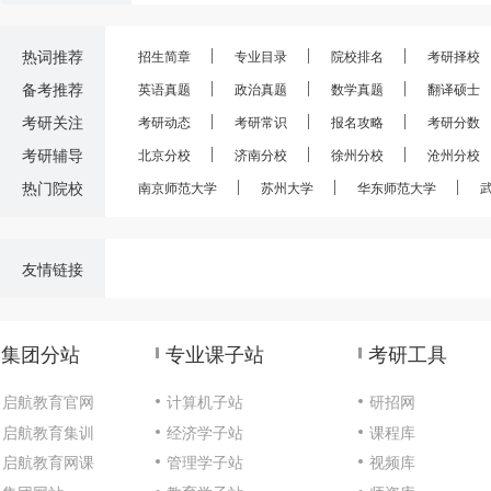
热词推荐
招生简章
专业目录
院校排名
考研择校
备考推荐
英语真题
政治真题
数学真题
翻译硕士
考研关注
考研动态
考研常识
报名攻略
考研分数
考研辅导
北京分校
济南分校
徐州分校
沧州分校
热门院校
南京师范大学
苏州大学
华东师范大学
友情链接
集团分站
专业课子站
考研工具
启航教育官网
计算机子站
研招网
启航教育集训
经济学子站
课程库
启航教育网课
管理学子站
视频库