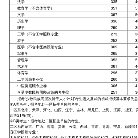
法学
335
4
教育学（不含体育学）
351
5
文学
367
5
历史学
336
4
理学
290
3
工学（不含工学照顾专业）
273
3
农学
252
3
医学（不含中医类照顾专业）
309
4
军事学
265
3
管理学
353
5
艺术学
361
4
体育学
296
3
工学照顾专业③
260
3
中医类照顾专业④
306
4
享受少数民族照顾政策的考生⑤
251
3
报考“少数民族高层次骨干人才计划”考生进入复试的初试成绩基本要求为总
①A类考生：报考地处一区招生单位的考生。
一区系北京、天津、河北、山西、辽宁、吉林、黑龙江、上海、江苏、浙江、
西等21省(市)。
②B类考生：报考地处二区招生单位的考生。
二区系内蒙古、广西、海南、贵州、云南、西藏、甘肃、青海、宁夏、新疆等10
③工学照顾专业：
力学[0801]、冶金工程[0806]、动力工程及工程热物理[0807]、水利工程[081