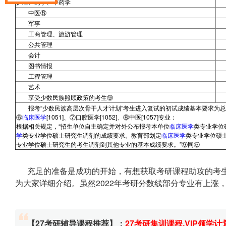
护理、药学、中药学
中医⑧
军事
工商管理、旅游管理
公共管理
会计
图书情报
工程管理
艺术
享受少数民族照顾政策的考生⑨
报考“少数民族高层次骨干人才计划”考生进入复试的初试成绩基本要求为总
⑥
临床医学
[1051]、⑦口腔医学[1052]、⑧中医[1057]专业：
根据相关规定，“招生单位自主确定并对外公布报考本单位
临床医学
类专业学位
学
类专业学位硕士研究生调剂的成绩要求。教育部划定
临床医学
类专业学位硕
专业学位硕士研究生的考生调剂到其他专业的基本成绩要求。”⑨同⑤
充足的准备是成功的开始，有想获取考研课程助攻的考生
为大家详细介绍。虽然2022年考研分数线部分专业有上涨
【27考研辅导课程推荐】：
27考研集训课程
,
VIP领学计