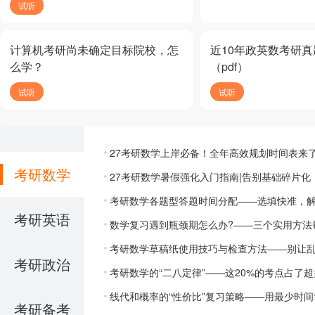
试听
计算机考研尚未确定目标院校，怎
近10年政英数考研
么学？
（pdf）
试听
试听
27考研数学上岸必备！全年高效规划时间表来
考研数学
27考研数学暑假强化入门指南|告别基础碎片
考研数学各题型答题时间分配——选填快准，
考研英语
数学复习遇到瓶颈期怎么办?——三个实用方法
考研数学草稿纸使用技巧与检查方法——别让
考研政治
考研数学的“二八定律”——这20%的考点占了
线代和概率的“性价比”复习策略——用最少时
考研备考