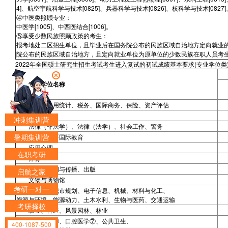
4]、航空宇航科学与技术[0825]、兵器科学与技术[0826]、核科学与技术[0827]
④中医类照顾专业：
中医学[1005]、中西医结合[1006]。
⑤享受少数民族照顾政策的考生：
报考地处二区招生单位，且毕业后在国务院公布的民族区域自治地方定向就业
院公布的民族区域自治地方，且定向就业单位为原单位的少数民族在职人员考
2022年全国硕士研究生招生考试考生进入复试的初试成绩基本要求(专业学位类
专业学位名称
金融、应用统计、税务、国际商务、保险、资产评估
审计
冲刺集训营
法律（非法学）、法律（法学）、社会工作、警务
暑期集训营
教育、汉语国际教育
应用心理
在职考研
体育
翻译、新闻与传播、出版
启航之家
文物与博物馆
考研一对一
建筑学、城市规划、电子信息、机械、材料与化工、
资源与环境、能源动力、土木水利、生物与医药、交通运输
考研择校
农业、兽医、风景园林、林业
临床医学
⑥、口腔医学⑦、公共卫生、
400-1087-500