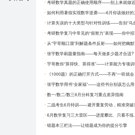
考研数学真题的正确使用顺序——别上来就做
如何利用暑假实现数学逆袭——6月你该做好的
计算失误的十大类型与针对性训练——告别“马虎
考研数学复习中常见的“假努力”表现——你中招
从“宇哥顺口溜”到解题条件反射——如何把幽默
张宇数学刷题量指南——每天做多少题才合适?
宇哥教你“算得快、算得准”——计算能力专项训
《1000题》的正确打开方式——不再“一听就会
张宇数学用书“全家福”——这些书分别该怎么用
数一/数二/数三6月分科复习重点差异指南
二战考生6月特训——避开重复劳动，精准突破
6月数学复习三大雷区——进度攀比、只看不练
错题本三栏法——让错题成为你的提分引擎