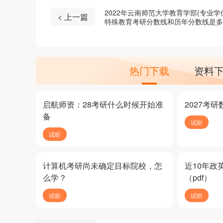
2022年云南师范大学教育学部(专业学
< 上一篇
特殊教育考研分数线和历年分数线是多
少？
热门下载
资料
启航师资：28考研什么时候开始准
2027考
备
试听
试听
计算机考研尚未确定目标院校，怎
近10年政
么学？
（pdf）
试听
试听