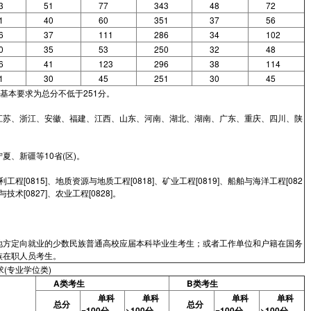
3
51
77
343
48
72
1
40
60
351
37
56
6
37
111
286
34
102
0
35
53
250
32
48
6
41
123
296
38
114
1
30
45
251
30
45
基本要求为总分不低于251分。
江苏、浙江、安徽、福建、江西、山东、河南、湖北、湖南、广东、重庆、四川、陕
、新疆等10省(区)。
水利工程[0815]、地质资源与地质工程[0818]、矿业工程[0819]、船舶与海洋工程[082
技术[0827]、农业工程[0828]。
地方定向就业的少数民族普通高校应届本科毕业生考生；或者工作单位和户籍在国务
族在职人员考生。
(专业学位类)
A类考生
B类考生
单科
单科
单科
单科
总分
总分
=100分
>100分
=100分
>100分