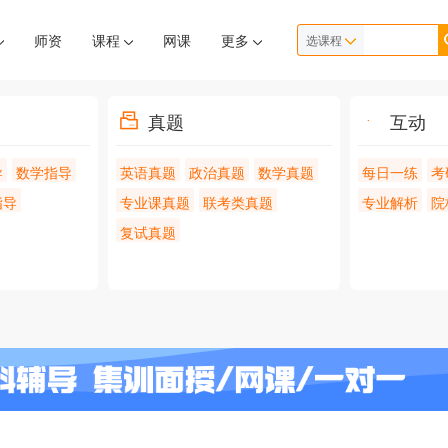
师资
课程
网课
更多
选课程
真题
互动
导
数学指导
英语真题
政治真题
数学真题
每日一练
考
指导
专业课真题
联考类真题
专业解析
院
复试真题