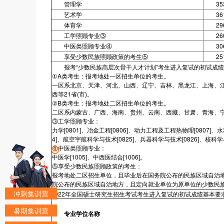
管理学
35
艺术学
36
体育学
29
工学照顾专业③
26
中医类照顾专业④
30
享受少数民族照顾政策的考生⑤
25
报考“少数民族高层次骨干人才计划”考生进入复试的初试成绩
①A类考生：报考地处一区招生单位的考生。
一区系北京、天津、河北、山西、辽宁、吉林、黑龙江、上海、
西等21省(市)。
②B类考生：报考地处二区招生单位的考生。
二区系内蒙古、广西、海南、贵州、云南、西藏、甘肃、青海、宁夏
③工学照顾专业：
力学[0801]、冶金工程[0806]、动力工程及工程热物理[0807]、
4]、航空宇航科学与技术[0825]、兵器科学与技术[0826]、核科学与
④中医类照顾专业：
中医学[1005]、中西医结合[1006]。
⑤享受少数民族照顾政策的考生：
报考地处二区招生单位，且毕业后在国务院公布的民族区域自治
院公布的民族区域自治地方，且定向就业单位为原单位的少数民
冲刺集训营
2022年全国硕士研究生招生考试考生进入复试的初试成绩基本要求
暑期集训营
专业学位名称