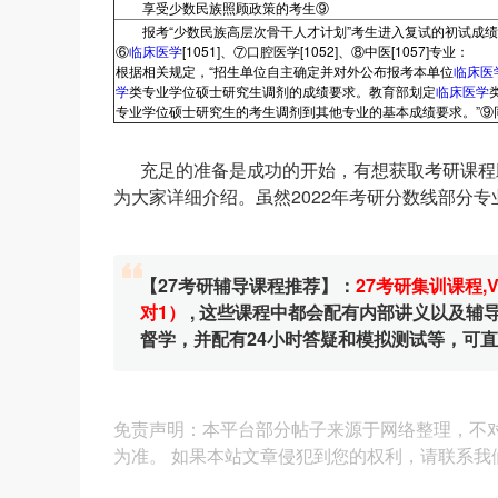
享受少数民族照顾政策的考生⑨
报考“少数民族高层次骨干人才计划”考生进入复试的初试成绩
⑥
临床医学
[1051]、⑦口腔医学[1052]、⑧中医[1057]专业：
根据相关规定，“招生单位自主确定并对外公布报考本单位
临床医
学
类专业学位硕士研究生调剂的成绩要求。教育部划定
临床医学
专业学位硕士研究生的考生调剂到其他专业的基本成绩要求。”⑨
充足的准备是成功的开始，有想获取考研课程助
为大家详细介绍。虽然2022年考研分数线部分
【27考研辅导课程推荐】：
27考研集训课程
,
对1）
, 这些课程中都会配有内部讲义以及
督学，并配有24小时答疑和模拟测试等，可
免责声明：本平台部分帖子来源于网络整理，不
为准。 如果本站文章侵犯到您的权利，请联系我们（4