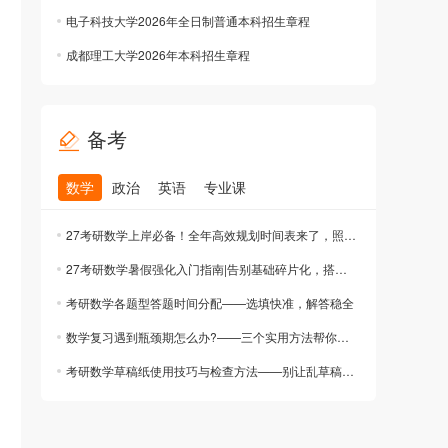
电子科技大学2026年全日制普通本科招生章程
成都理工大学2026年本科招生章程
备考
数学
政治
英语
专业课
27考研数学上岸必备！全年高效规划时间表来了，照做就能赢！
27考研数学暑假强化入门指南|告别基础碎片化，搭建高分知识体系
考研数学各题型答题时间分配——选填快准，解答稳全
数学复习遇到瓶颈期怎么办?——三个实用方法帮你突破
考研数学草稿纸使用技巧与检查方法——别让乱草稿毁了你的分数