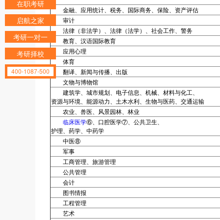
在职考研
金融、应用统计、税务、国际商务、保险、资产评估
启航之家
审计
法律（非法学）、法律（法学）、社会工作、警务
考研一对一
教育、汉语国际教育
应用心理
考研择校
体育
400-1087-500
翻译、新闻与传播、出版
文物与博物馆
建筑学、城市规划、电子信息、机械、材料与化工、
资源与环境、能源动力、土木水利、生物与医药、交通运输
农业、兽医、风景园林、林业
临床医学
⑥、口腔医学⑦、公共卫生、
护理、药学、中药学
中医⑧
军事
工商管理、旅游管理
公共管理
会计
图书情报
工程管理
艺术