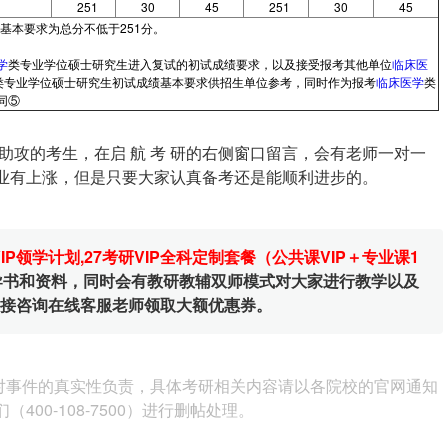
251
30
45
251
30
45
基本要求为总分不低于251分。
学
类专业学位硕士研究生进入复试的初试成绩要求，以及接受报考其他单位
临床医
类专业学位硕士研究生初试成绩基本要求供招生单位参考，同时作为报考
临床医学
类
同⑤
攻的考生，在启 航 考 研的右侧窗口留言，会有老师一对一
专业有上涨，但是只要大家认真备考还是能顺利进步的。
VIP领学计划
,
27考研VIP全科定制套餐（公共课VIP＋专业课1
辅导书和资料，同时会有教研教辅双师模式对大家进行教学以及
直接咨询在线客服老师领取大额优惠券。
对事件的真实性负责，具体考研相关内容请以各院校的官网通知
00-108-7500）进行删帖处理。