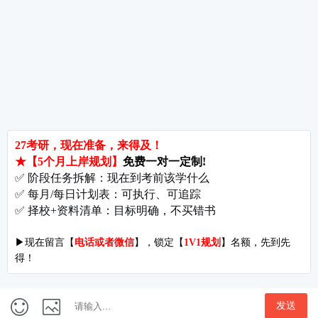
考研关注
考研动态
考研常识
报名攻略
考研分数
考研辅导
北京分校
济南分校
徐州分校
沧州分校
热门院校
南京师范大学
苏州大学
华东师范大学
友情链接
集团分站
专业课子站
考研工具
启航教育官网
计算机子站
研招网
启航教育集训
经济学子站
课程库
启航教育网课
管理学子站
视频库
集团网站
教育学子站
师资库
北京分校
心理学子站
资料下载
沈阳分校
会计专硕子站
图书库
启航之家
法律硕士子站