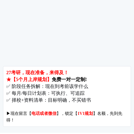
备考推荐
英语真题
政治真题
数学真题
翻译硕士
考研关注
考研动态
考研常识
报名攻略
考研分数
考研辅导
北京分校
济南分校
徐州分校
沧州分校
热门院校
南京师范大学
苏州大学
华东师范大学
友情链接
集团分站
专业课子站
考研工具
启航教育官网
计算机子站
研招网
启航教育集训
经济学子站
课程库
启航教育网课
管理学子站
视频库
集团网站
教育学子站
师资库
北京分校
心理学子站
资料下载
沈阳分校
会计专硕子站
图书库