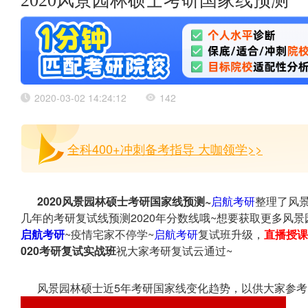
2020风景园林硕士考研国家线预测
2020-03-02 14:24:12
142
全科400+冲刺备考指导 大咖领学>>
2020风景园林硕士考研国家线预测~
启航考研
整理了风
几年的考研复试线预测2020年分数线哦~想要获取更多风
启航考研
~疫情宅家不停学~
启航考研
复试班升级，
直播授课
020考研复试实战班
祝大家考研复试云通过~
风景园林硕士近5年考研国家线变化趋势，以供大家参考