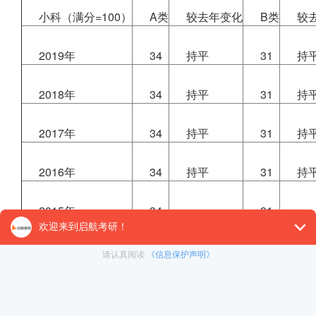
小科（满分=100）
A类
较去年变化
B类
较
2019年
34
持平
31
持
2018年
34
持平
31
持
2017年
34
持平
31
持
2016年
34
持平
31
持
2015年
34
—
31
—
三、风景园林硕士大科（满分>100分）近5年国家线走
大科（满分>100）
A类
较去年变化
B类
较