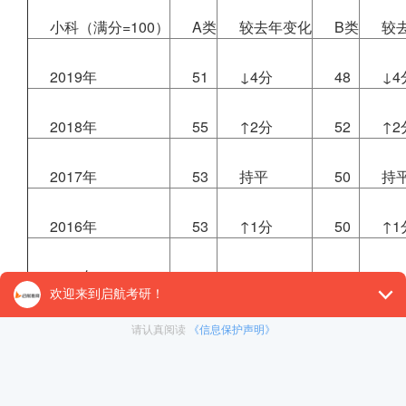
小科（满分=100）
A类
较去年变化
B类
较
2019年
51
↓4分
48
↓4
2018年
55
↑2分
52
↑2
2017年
53
持平
50
持
2016年
53
↑1分
50
↑1
2015年
52
—
49
—
三、翻译硕士大科（满分>100分）近5年国家线走势
大科（满分>100）
A类
较去年变化
B类
较