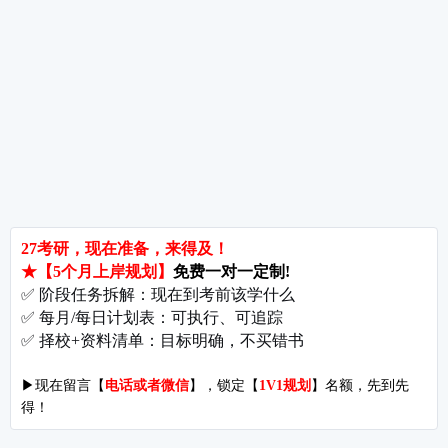
备考推荐
英语真题
政治真题
数学真题
翻译硕士
考研关注
考研动态
考研常识
报名攻略
考研分数
考研辅导
北京分校
济南分校
徐州分校
沧州分校
热门院校
南京师范大学
苏州大学
华东师范大学
友情链接
集团分站
专业课子站
考研工具
启航教育官网
计算机子站
研招网
启航教育集训
经济学子站
课程库
启航教育网课
管理学子站
视频库
集团网站
教育学子站
师资库
北京分校
心理学子站
资料下载
沈阳分校
会计专硕子站
图书库