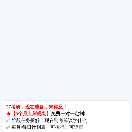
考研数学全年备考经验分享
热词推荐
招生简章
专业目录
院校排名
考研择校
备考推荐
英语真题
政治真题
数学真题
翻译硕士
考研关注
考研动态
考研常识
报名攻略
考研分数
考研辅导
北京分校
济南分校
徐州分校
沧州分校
热门院校
南京师范大学
苏州大学
华东师范大学
友情链接
集团分站
专业课子站
考研工具
启航教育官网
计算机子站
研招网
启航教育集训
经济学子站
课程库