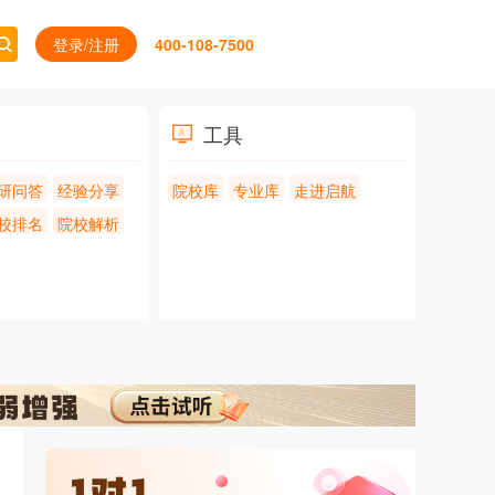
登录/注册
400-108-7500
工具
研问答
经验分享
院校库
专业库
走进启航
校排名
院校解析