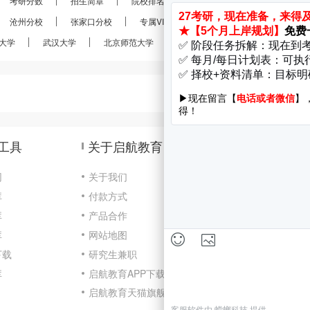
考研分数
招生简章
院校排名
考研真题
经验分享
沧州分校
张家口分校
专属VIP
VIP定制
28考研
大学
武汉大学
北京师范大学
南京大学
南开大学
工具
关于启航教育
网
关于我们
库
付款方式
咨
库
产品合作
Cop
库
网站地图
京I
下载
研究生兼职
开
库
启航教育APP下载
北
启航教育天猫旗舰店
隐