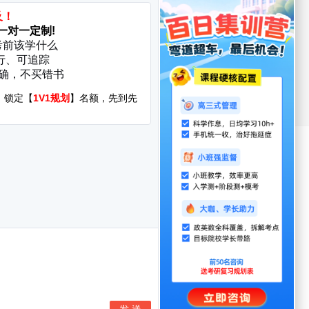
考研复试
考研调剂
厦门大学
华中科技大学
启航分校
服务时间：8:30-22:00
400-108-7500
询地址:北京市海淀区万泉河路68号紫金大厦11层
yright©1998-2022 jixun.iqihang.com
CP备16065416号-7
发者名称：爱启航在线考研软件
|
版本号：V4.1.4
京爱启航网络科技有限公司
私协议
|
用户权限