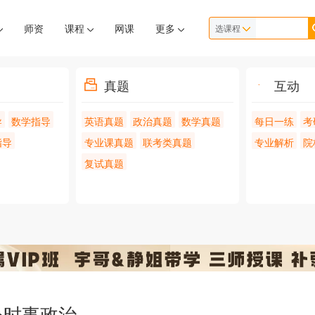
师资
课程
网课
更多
选课程
真题
互动
导
数学指导
英语真题
政治真题
数学真题
每日一练
考
指导
专业课真题
联考类真题
专业解析
院
复试真题