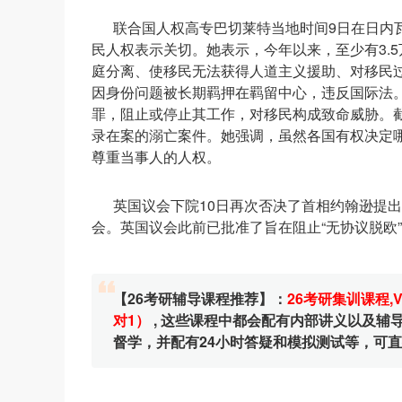
联合国人权高专巴切莱特当地时间9日在日内
民人权表示关切。她表示，今年以来，至少有3.
庭分离、使移民无法获得人道主义援助、对移民
因身份问题被长期羁押在羁留中心，违反国际法
罪，阻止或停止其工作，对移民构成致命威胁。截
录在案的溺亡案件。她强调，虽然各国有权决定
尊重当事人的人权。
英国议会下院10日再次否决了首相约翰逊提
会。英国议会此前已批准了旨在阻止“无协议脱欧
【26考研辅导课程推荐】：
26考研集训课程
,
对1）
, 这些课程中都会配有内部讲义以及
督学，并配有24小时答疑和模拟测试等，可