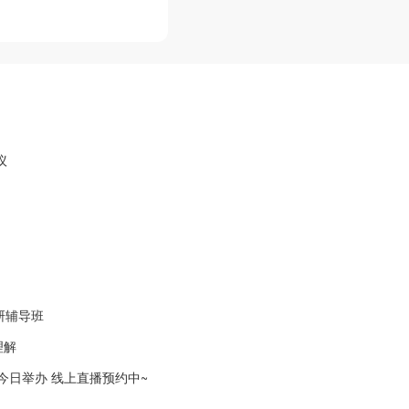
议
研辅导班
理解
会今日举办 线上直播预约中~