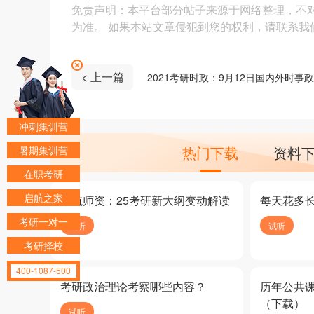
免责声明：本平台部分帖子来源于网络整理，不
为准。 如果本站文章侵犯到您的权利，请联系我们（4
< 上一篇
2021考研时政：9月12日国内外时事
冲刺集训营
热门下载
资料
暑期集训营
在职考研
启航之家
启航师资：25考研新大纲变动解读
每天花多
考研一对一
试听
试听
考研择校
400-1087-500
考研政治理论考察哪些内容？
历年公共
（下载）
试听