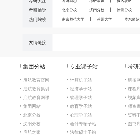
考研关注
考研动态
考研常识
报名攻略
考研辅导
北京分校
济南分校
徐州分校
热门院校
南京师范大学
苏州大学
华东师范
友情链接
集团分站
专业课子站
考研
启航教育官网
计算机子站
研招
启航教育集训
经济学子站
课程
启航教育网课
管理学子站
视频
集团网站
教育学子站
师资
北京分校
心理学子站
资料
沈阳分校
会计专硕子站
图书
启航之家
法律硕士子站