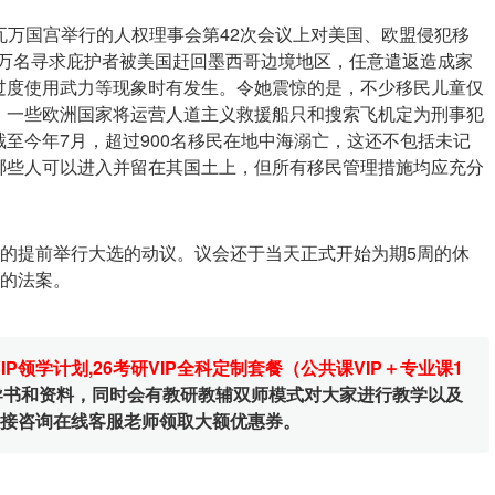
瓦万国宫举行的人权理事会第42次会议上对美国、欧盟侵犯移
5万名寻求庇护者被美国赶回墨西哥边境地区，任意遣返造成家
过度使用武力等现象时有发生。令她震惊的是，不少移民儿童仅
。一些欧洲国家将运营人道主义救援船只和搜索飞机定为刑事犯
至今年7月，超过900名移民在地中海溺亡，这还不包括未记
哪些人可以进入并留在其国土上，但所有移民管理措施均应充分
出的提前举行大选的动议。议会还于当天正式开始为期5周的休
”的法案。
VIP领学计划
,
26考研VIP全科定制套餐（公共课VIP＋专业课1
辅导书和资料，同时会有教研教辅双师模式对大家进行教学以及
直接咨询在线客服老师领取大额优惠券。