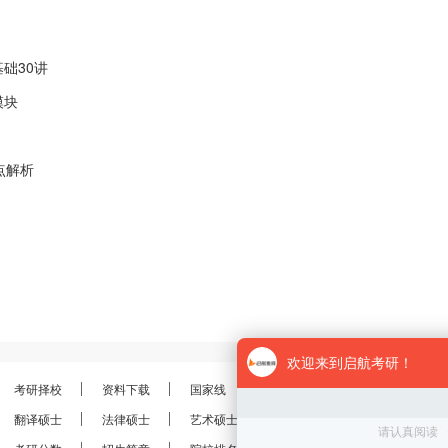
础30讲
模块
点解析
考研择校
资料下载
国家线
分数线
报录比
考研
翻译硕士
法律硕士
艺术硕士
金融硕士
会计硕士