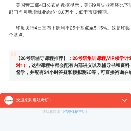
美国劳工部4日公布的数据显示，美国9月失业率环比下降0.
部门当月新增就业岗位13.6万个，低于市场预期。
印度央行4日宣布下调利率25个基点至5.15%。这是印
个基点。
【26考研辅导课程推荐】：
26考研集训课程
,
VIP领学计
对1）
, 这些课程中都会配有内部讲义以及辅导书和资
督学，并配有24小时答疑和模拟测试等，可直接咨询在
免责声明：本平台部分帖子来源于网络整理，不对事件的真
为准。 如果本站文章侵犯到您的权利，请联系我们（400-10
< 上一篇
2021考研时政：10月6日国内外时事政治