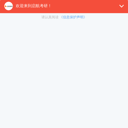
把握好阶级性(农民阶级、民族资产阶级、官僚资产阶级、
注意整数纪念年事件(比如今年是中共八大召开60周年、
党成立95周年、孙中山先生诞辰150周年、社会主义制度确立
四、思想道德修养与法律基础(简称“思修法基”)
思修法基主要阐述理想、爱国主义、人生(价值)观、道
思修部分是命题重心，尤其是命制分析题，主要涉及理
制选择题为主，有时候也会结合前面的“三观”命制分析题
命题的风向标，大家除了要掌握命题重点之外还要把握时事
五、形势与政策以及当代世界经济与政治(简称“时政及当代
冲刺集训营
暑期集训营
时政及当代也可以认为是两门课，但近年来当代其实考