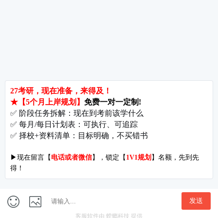
考研辅导
北京分校
济南分校
徐州分校
沧州分校
热门院校
南京师范大学
苏州大学
华东师范大学
友情链接
集团分站
专业课子站
考研工具
启航教育官网
计算机子站
研招网
启航教育集训
经济学子站
课程库
启航教育网课
管理学子站
视频库
集团网站
教育学子站
师资库
北京分校
心理学子站
资料下载
沈阳分校
会计专硕子站
图书库
启航之家
法律硕士子站