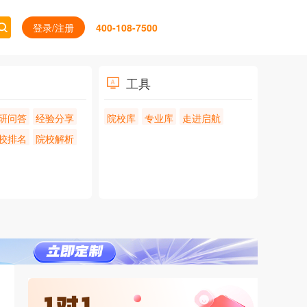
登录/注册
400-108-7500
工具
研问答
经验分享
院校库
专业库
走进启航
校排名
院校解析