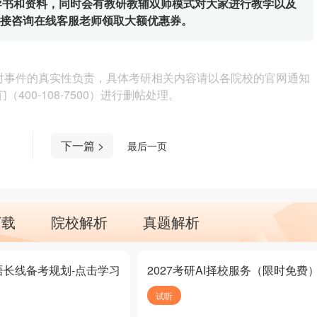
辅导书和资料，同时会有教研教辅双师模式对大家进行教学以及
直接咨询在线客服老师领取大额优惠券。
对事件的真实性负责，具体考研相关内容请以各院校的官网通知
00-108-7500）进行删帖处理。
下一篇 >
最后一页
下载
院校解析
真题解析
语长线备考规划-点击学习
2027考研AI择校服务（限时免费
试听