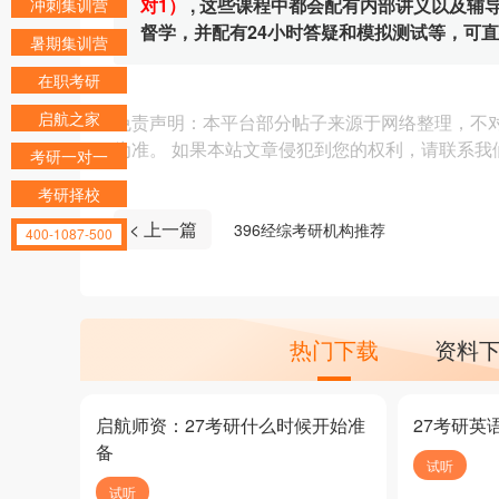
对1）
, 这些课程中都会配有内部讲义以及
冲刺集训营
督学，并配有24小时答疑和模拟测试等，可
暑期集训营
在职考研
启航之家
免责声明：本平台部分帖子来源于网络整理，不
为准。 如果本站文章侵犯到您的权利，请联系我们（4
考研一对一
考研择校
< 上一篇
396经综考研机构推荐
400-1087-500
热门下载
资料
启航师资：27考研什么时候开始准
27考研英
备
试听
试听