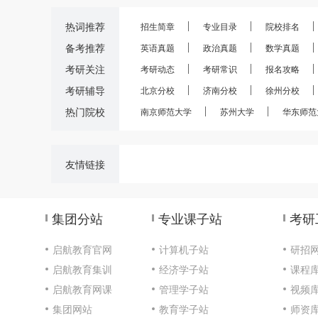
热词推荐
招生简章
专业目录
院校排名
备考推荐
英语真题
政治真题
数学真题
考研关注
考研动态
考研常识
报名攻略
考研辅导
北京分校
济南分校
徐州分校
热门院校
南京师范大学
苏州大学
华东师范
友情链接
集团分站
专业课子站
考研
启航教育官网
计算机子站
研招
启航教育集训
经济学子站
课程
启航教育网课
管理学子站
视频
集团网站
教育学子站
师资