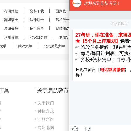
考研择校
资料下载
国家线
分数线
报录比
考研
翻译硕士
法律硕士
艺术硕士
金融硕士
会计硕士
考研分数
招生简章
院校排名
考研真题
经验分享
沧州分校
张家口分校
专属VIP
VIP定制
28考研
大学
武汉大学
北京师范大学
南京大学
南开大学
工具
关于启航教育
网
关于我们
库
付款方式
咨
库
产品合作
Cop
库
网站地图
京I