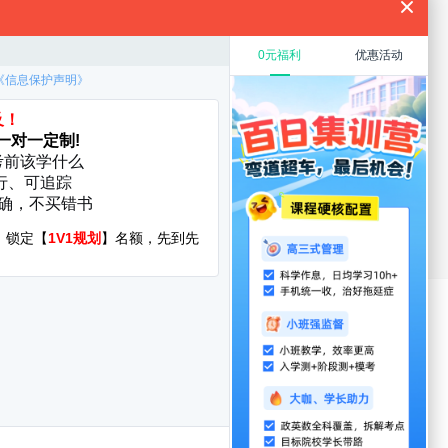
规划
教育硕士
在职考研
考研复试
考研调剂
厦门大学
华中科技大学
启航分校
服务时间：8:30-22:00
400-108-7500
询地址:北京市海淀区万泉河路68号紫金大厦11层
yright©1998-2022 jixun.iqihang.com
CP备16065416号-7