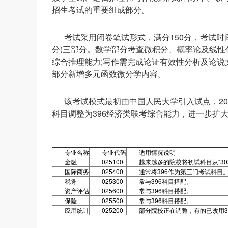
招生考试的重要组成部分。
考试采用闭卷笔试形式，满分150分，考试时间1
分)三部分。数学部分考查微积分、概率论及线性
综合推理能力;写作需完成论证有效性分析及论说
部分新增多元函数微分学内容。
该考试模式最初由中国人民大学引入试点，20
科目调整为396经济类联考综合能力，进一步扩
专业名称
专业代码
适用情况说明
金融
025100
越来越多的院校将初试科目从“30
国际商务
025400
通常将396作为第三门考试科目
税务
025300
常与396科目搭配。
资产评估
025600
常与396科目搭配。
保险
025500
常与396科目搭配。
应用统计
025200
部分院校正在调整，有的已改用3