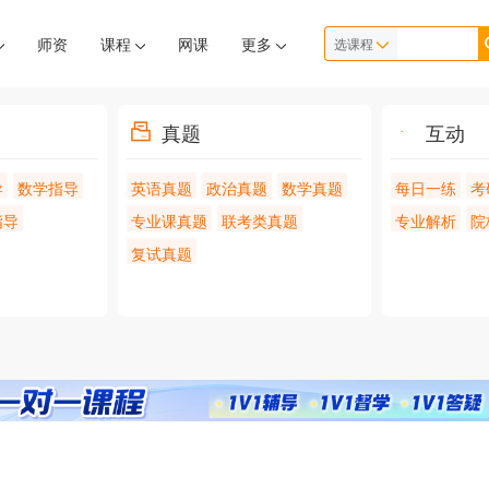
师资
课程
网课
更多
选课程
真题
互动
导
数学指导
英语真题
政治真题
数学真题
每日一练
考
指导
专业课真题
联考类真题
专业解析
院
复试真题