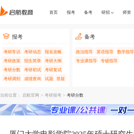
首页
报考
备考
研招
师资
报考
备考
考研常识
考研动态
报名攻略
政治指导
英语指导
数学指导
考研政策
招生简章
考研大纲
专业课指导
专硕指导
考研分数
考研初试
考研复试
考研调剂
成绩查询
试题
答疑
当前位置：
启航官网
>
考研报考
>
考研分数