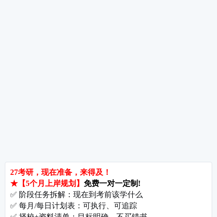
师范数学专业考研方向有哪些，如何选择适合
热词推荐
招生简章
专业目录
院校排名
考研择校
备考推荐
英语真题
政治真题
数学真题
翻译硕士
考研关注
考研动态
考研常识
报名攻略
考研分数
考研辅导
北京分校
济南分校
徐州分校
沧州分校
热门院校
南京师范大学
苏州大学
华东师范大学
友情链接
集团分站
专业课子站
考研工具
启航教育官网
计算机子站
研招网
启航教育集训
经济学子站
课程库