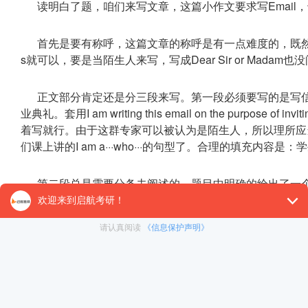
读明白了题，咱们来写文章，这篇小作文要求写Emai
首先是要有称呼，这篇文章的称呼是有一点难度的，既然是给专家(
s就可以，要是当陌生人来写，写成Dear Sir or Mad
正文部分肯定还是分三段来写。第一段必须要写的是写
业典礼。套用I am writing this email on the purpose
着写就行。由于这群专家可以被认为是陌生人，所以理所应
们课上讲的I am a···who···的句型了。合理的填充内
第二段总是需要分条去阐述的。题目中明确的给出了一
old或者host表达。所以这理所当然地可以成为第二段的
其他典礼相关信息。一般情况下我们邀请信都会写到邀请理
礼。那结合题目其他典礼相关信息的要求，我们自然就可以
儿什么，比方说给学生做一个演讲address the graduates
嘉宾给学生授予学位be a guest to grant the bache
前夸他们几句，比方说有很多学术成就academic achievem
y extensive reputation等。这样的第二段内容切题，而且