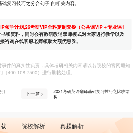
译基础复习技巧之分合句子”的相关内容。
VIP领学计划
,
26考研VIP全科定制套餐（公共课VIP＋专业课1
辅导书和资料，同时会有教研教辅双师模式对大家进行教学以及
直接咨询在线客服老师领取大额优惠券。
对事件的真实性负责，具体考研相关内容请以各院校的官网通知
00-108-7500）进行删帖处理。
类引
2021考研英语翻译基础复习技巧之比较结
下一篇 >
构
下载
院校解析
真题解析