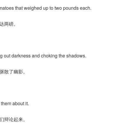
omatoes that weighed up to two pounds each.
达两磅。
ing out darkness and choking the shadows.
驱散了幽影。
 them about it.
们辩论起来。