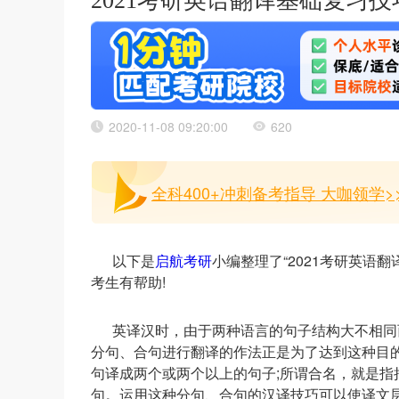
2021考研英语翻译基础复习
2020-11-08 09:20:00
620
全科400+冲刺备考指导 大咖领学>
以下是
启航考研
小编整理了“2021考研英语
考生有帮助!
英译汉时，由于两种语言的句子结构大不相同
分句、合句进行翻译的作法正是为了达到这种目
句译成两个或两个以上的句子;所谓合名，就是
句。运用这种分句、合句的汉译技巧可以使译文