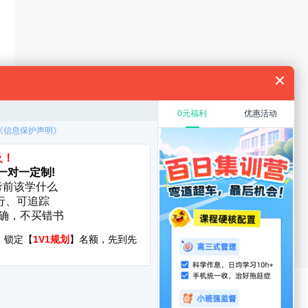
规划
教育硕士
在职考研
考研复试
考研调剂
厦门大学
华中科技大学
启航分校
服务时间：8:30-22:00