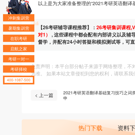
以上是为大家准备整理的“2021考研英语翻
冲刺集训营
【26考研辅导课程推荐】：
26考研集训课程
,
暑期集训营
对1）
, 这些课程中都会配有内部讲义以及
在职考研
督学，并配有24小时答疑和模拟测试等，可
启航之家
考研一对一
免责声明：本平台部分帖子来源于网络整理，不
考研择校
为准。 如果本站文章侵犯到您的权利，请联系我们（4
400-1087-500
2021考研英语翻译基础复习技巧之词
< 上一篇
申
热门下载
资料