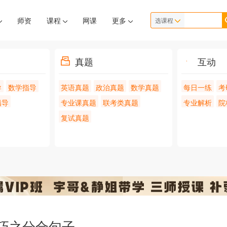
师资
课程
网课
更多
选课程
真题
互动
导
数学指导
英语真题
政治真题
数学真题
每日一练
考
指导
专业课真题
联考类真题
专业解析
院
复试真题