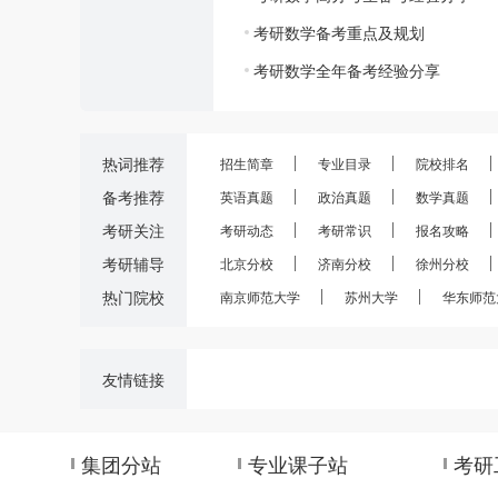
考研数学备考重点及规划
考研数学全年备考经验分享
热词推荐
招生简章
专业目录
院校排名
备考推荐
英语真题
政治真题
数学真题
考研关注
考研动态
考研常识
报名攻略
考研辅导
北京分校
济南分校
徐州分校
热门院校
南京师范大学
苏州大学
华东师范
友情链接
集团分站
专业课子站
考研