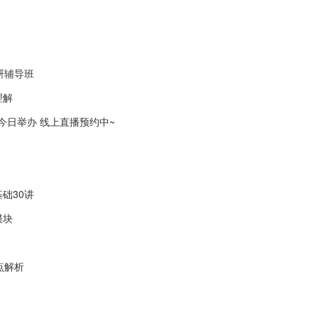
研辅导班
理解
会今日举办 线上直播预约中~
础30讲
模块
点解析