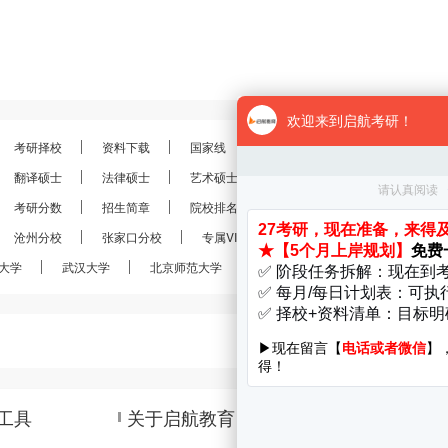
考研择校
资料下载
国家线
分数线
报录比
考研
翻译硕士
法律硕士
艺术硕士
金融硕士
会计硕士
考研分数
招生简章
院校排名
考研真题
经验分享
沧州分校
张家口分校
专属VIP
VIP定制
28考研
大学
武汉大学
北京师范大学
南京大学
南开大学
工具
关于启航教育