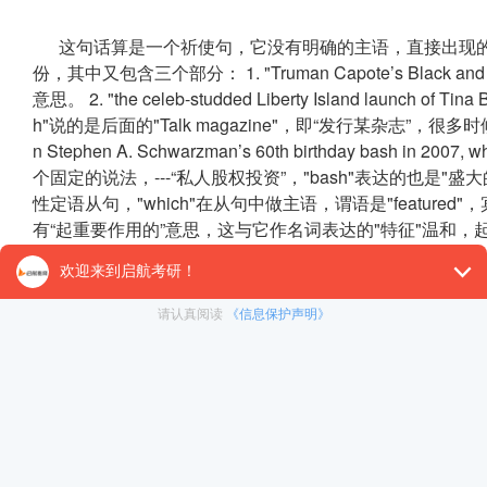
这句话算是一个祈使句，它没有明确的主语，直接出现的就是谓
份，其中又包含三个部分： 1. "Truman Capote’s Black and 
意思。 2. "the celeb-studded Liberty Island launch of Tina B
h"说的是后面的"Talk magazine"，即“发行某杂志”，很多时候都用"la
n Stephen A. Schwarzman’s 60th birthday bash in 2007, 
个固定的说法，---“私人股权投资”，"bash"表达的也是"盛
性定语从句，"which"在从句中做主语，谓语是"featured"，宾语
有“起重要作用的”意思，这与它作名词表达的"特征"温和
【译文】
回想一下1966年蒂娜·布朗在自由岛为其命运多舛的《
年私募高手史蒂芬·A. 施瓦茨曼举行的由罗德·斯图尔特担
【考情分析】