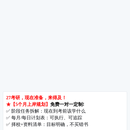
热词推荐
招生简章
专业目录
院校排名
考研择校
备考推荐
英语真题
政治真题
数学真题
翻译硕士
考研关注
考研动态
考研常识
报名攻略
考研分数
考研辅导
北京分校
济南分校
徐州分校
沧州分校
热门院校
南京师范大学
苏州大学
华东师范大学
友情链接
集团分站
专业课子站
考研工具
启航教育官网
计算机子站
研招网
启航教育集训
经济学子站
课程库
启航教育网课
管理学子站
视频库