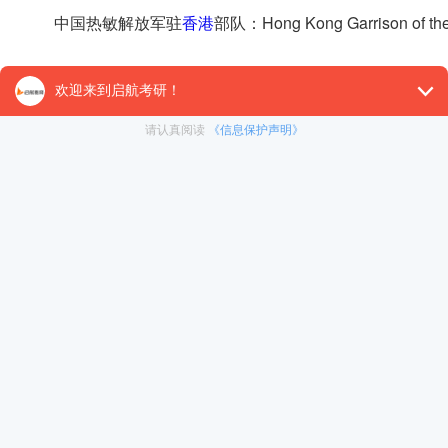
中国热敏解放军驻
香港
部队：Hong Kong Garrison of the 
规定：stipulate
第22次轮换行动：the 22nd rotation
中央军委：the Central Military Commission
特别行政区：Special Administrative Region (SAR)
例行轮换：routine rotation
经济热词：
自由贸易试验区：pilot free trade zones