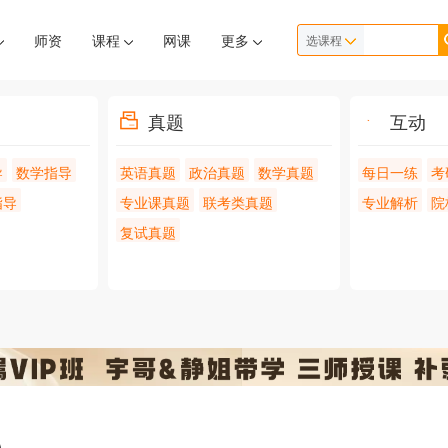
师资
课程
网课
更多
选课程
真题
互动
导
数学指导
英语真题
政治真题
数学真题
每日一练
考
指导
专业课真题
联考类真题
专业解析
院
复试真题