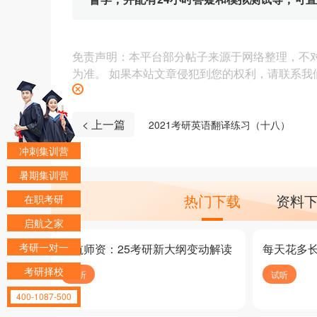
免责声明：本平台部分帖子来源于网络整理，不
为准。 如果本站文章侵犯到您的权利，请联系我们（4
< 上一篇
2021考研英语翻译练习（十八）
冲刺集训营
暑期集训营
热门下载
资料
在职考研
启航之家
考研一对一
启航师资：25考研新大纲变动解读
每天花多
考研择校
试听
试听
400-1087-500