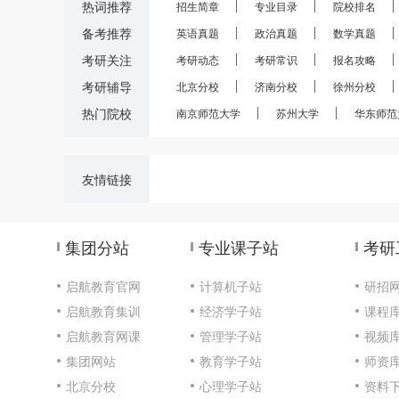
热词推荐
招生简章
专业目录
院校排名
备考推荐
英语真题
政治真题
数学真题
考研关注
考研动态
考研常识
报名攻略
考研辅导
北京分校
济南分校
徐州分校
热门院校
南京师范大学
苏州大学
华东师范
友情链接
集团分站
专业课子站
考研
启航教育官网
计算机子站
研招
启航教育集训
经济学子站
课程
启航教育网课
管理学子站
视频
集团网站
教育学子站
师资
北京分校
心理学子站
资料