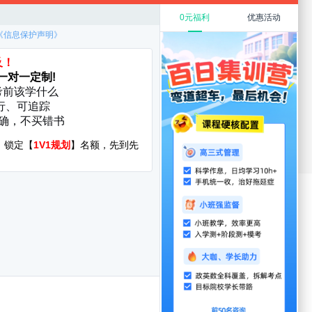
规划
教育硕士
在职考研
考研复试
考研调剂
厦门大学
华中科技大学
启航分校
服务时间：8:30-22:00
400-108-7500
询地址:北京市海淀区万泉河路68号紫金大厦11层
yright©1998-2022 jixun.iqihang.com
CP备16065416号-7
发者名称：爱启航在线考研软件
|
版本号：V4.1.4