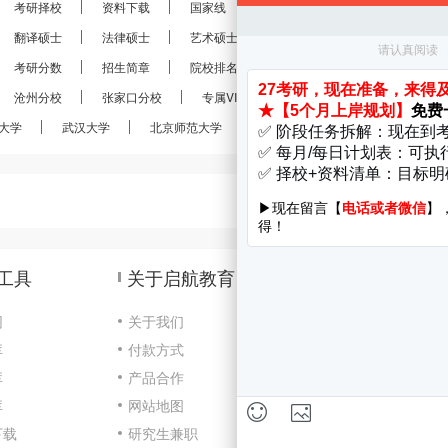
考研择校
资料下载
国家线
分数线
报录比
考研
翻译硕士
法律硕士
艺术硕士
金融硕士
会计硕士
考研分数
招生简章
院校排名
考研真题
经验分享
沧州分校
张家口分校
专属VIP
VIP定制
28考研
大学
武汉大学
北京师范大学
南京大学
南开大学
工具
关于启航教育
网
关于我们
库
付款方式
咨
库
产品合作
Cop
库
网站地图
京I
下载
研究生兼职
开