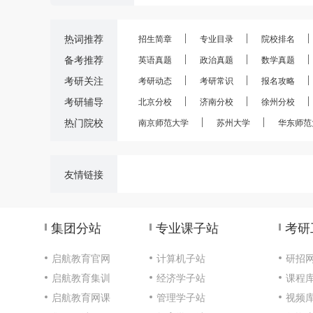
热词推荐
招生简章
专业目录
院校排名
备考推荐
英语真题
政治真题
数学真题
考研关注
考研动态
考研常识
报名攻略
考研辅导
北京分校
济南分校
徐州分校
热门院校
南京师范大学
苏州大学
华东师范
友情链接
集团分站
专业课子站
考研
启航教育官网
计算机子站
研招
启航教育集训
经济学子站
课程
启航教育网课
管理学子站
视频