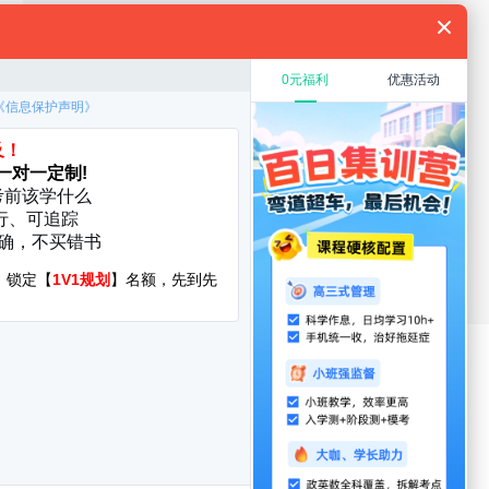
规划
教育硕士
在职考研
考研复试
考研调剂
厦门大学
华中科技大学
启航分校
服务时间：8:30-22:00
400-108-7500
询地址:北京市海淀区万泉河路68号紫金大厦11层
yright©1998-2022 jixun.iqihang.com