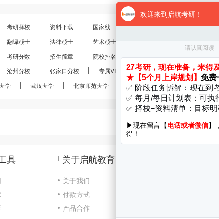
考研择校
资料下载
国家线
分数线
报录比
考研
翻译硕士
法律硕士
艺术硕士
金融硕士
会计硕士
考研分数
招生简章
院校排名
考研真题
经验分享
沧州分校
张家口分校
专属VIP
VIP定制
28考研
大学
武汉大学
北京师范大学
南京大学
南开大学
工具
关于启航教育
网
关于我们
库
付款方式
咨
库
产品合作
Cop