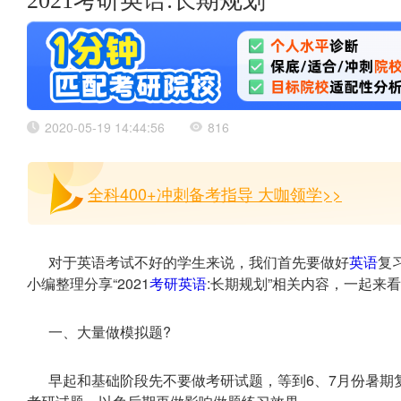
2021考研英语:长期规划
2020-05-19 14:44:56
816
全科400+冲刺备考指导 大咖领学>>
对于英语考试不好的学生来说，我们首先要做好
英语
复
小编整理分享“2021
考研英语
:长期规划”相关内容，一起来
一、大量做模拟题?
早起和基础阶段先不要做考研试题，等到6、7月份暑期