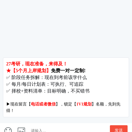
考研关注
考研动态
考研常识
报名攻略
考研分数
考研辅导
北京分校
济南分校
徐州分校
沧州分校
热门院校
南京师范大学
苏州大学
华东师范大学
友情链接
集团分站
专业课子站
考研工具
启航教育官网
计算机子站
研招网
启航教育集训
经济学子站
课程库
启航教育网课
管理学子站
视频库
集团网站
教育学子站
师资库
北京分校
心理学子站
资料下载
沈阳分校
会计专硕子站
图书库
启航之家
法律硕士子站