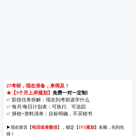
热词推荐
招生简章
专业目录
院校排名
考研择校
备考推荐
英语真题
政治真题
数学真题
翻译硕士
考研关注
考研动态
考研常识
报名攻略
考研分数
考研辅导
北京分校
济南分校
徐州分校
沧州分校
热门院校
南京师范大学
苏州大学
华东师范大学
友情链接
集团分站
专业课子站
考研工具
启航教育官网
计算机子站
研招网
启航教育集训
经济学子站
课程库
启航教育网课
管理学子站
视频库
集团网站
教育学子站
师资库
北京分校
心理学子站
资料下载