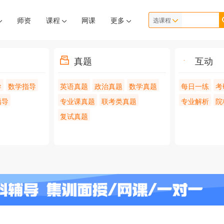
师资
课程
网课
更多
选课程
真题
互动
导
数学指导
英语真题
政治真题
数学真题
每日一练
考
指导
专业课真题
联考类真题
专业解析
院
复试真题