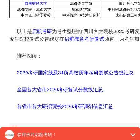
西南财经大学
成都体育学院
四川音乐学
成都学院（成都大学）
成都医学院
中科院成都有机化
中共四川省委党校
中科院光电技术研究所
成都信息工程
以上是
启航考研
为考生整理的“四川各大院校2020考研
究生院校复试公告线尽在
启航教育
考研复试
频道，为考生加
推荐阅读：
2020考研国家线及34所高校历年考研复试公告线汇总
全国各大省市2020考研复试分数线汇总
各省市各大研招院校2020考研调剂信息汇总
【26考研辅导课程推荐】：
26考研集训课程
,
VIP领学计
对1）
, 这些课程中都会配有内部讲义以及辅导书和资