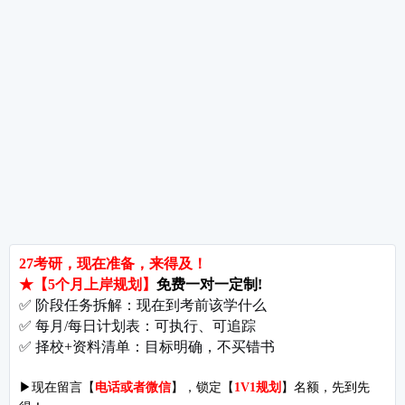
热词推荐
招生简章
专业目录
院校排名
考研择校
备考推荐
英语真题
政治真题
数学真题
翻译硕士
考研关注
考研动态
考研常识
报名攻略
考研分数
考研辅导
北京分校
济南分校
徐州分校
沧州分校
热门院校
南京师范大学
苏州大学
华东师范大学
友情链接
集团分站
专业课子站
考研工具
启航教育官网
计算机子站
研招网
启航教育集训
经济学子站
课程库
启航教育网课
管理学子站
视频库
集团网站
教育学子站
师资库