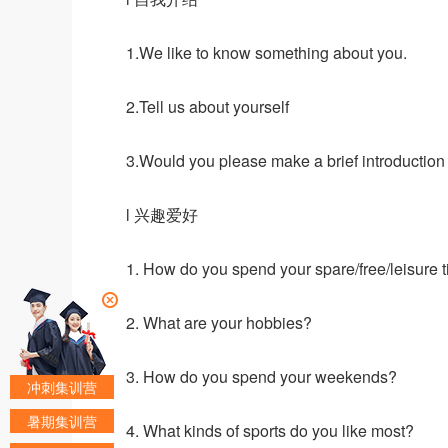
1.We like to know something about you.
2.Tell us about yourself
3.Would you please make a brief introduction
l 兴趣爱好
1. How do you spend your spare/free/leisure 
2. What are your hobbies?
3. How do you spend your weekends?
冲刺集训营
暑期集训营
4. What kinds of sports do you like most?