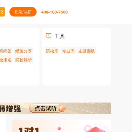
登录/注册
400-108-7500
工具
研问答
经验分享
院校库
专业库
走进启航
校排名
院校解析