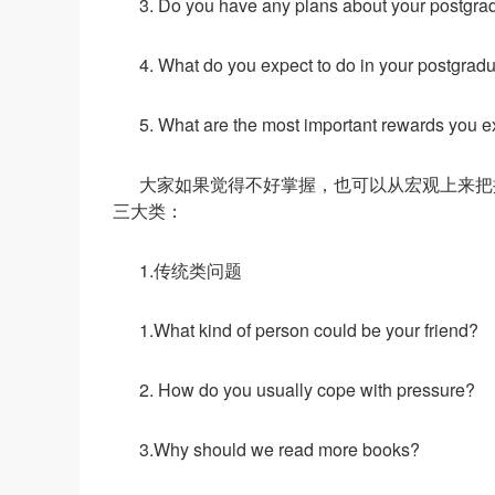
3. Do you have any plans about your postgrad
4. What do you expect to do in your postgrad
5. What are the most important rewards you e
大家如果觉得不好掌握，也可以从宏观上来把
三大类：
1.传统类问题
1.What kind of person could be your friend?
2. How do you usually cope with pressure?
3.Why should we read more books?