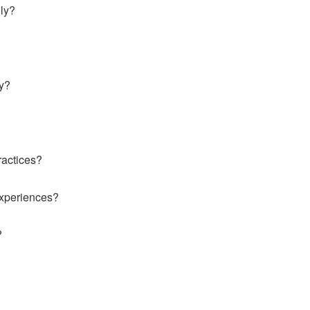
ily?
ly?
ractices?
 experiences?
?