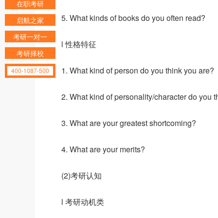
在职考研
5. What kinds of books do you often read?
启航之家
考研一对一
l 性格特征
考研择校
1. What kind of person do you think you are?
400-1087-500
2. What kind of personality/character do you 
3. What are your greatest shortcoming?
4. What are your merits?
(2)考研认知
l 考研动机类