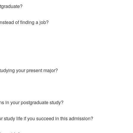
stgraduate?
nstead of finding a job?
studying your present major?
ns in your postgraduate study?
study life if you succeed in this admission?