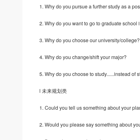
1. Why do you pursue a further study as a po
2. Why do you want to go to graduate school i
3. Why do you choose our university/college?
4. Why do you change/shift your major?
5. Why do you choose to study......instead of 
l 未来规划类
1. Could you tell us something about your pla
2. Would you please say something about your 