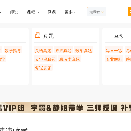
师资
课程
网课
更多
选课程
真题
互动
导
数学指导
英语真题
政治真题
数学真题
每日一练
考
指导
专业课真题
联考类真题
专业解析
院
复试真题