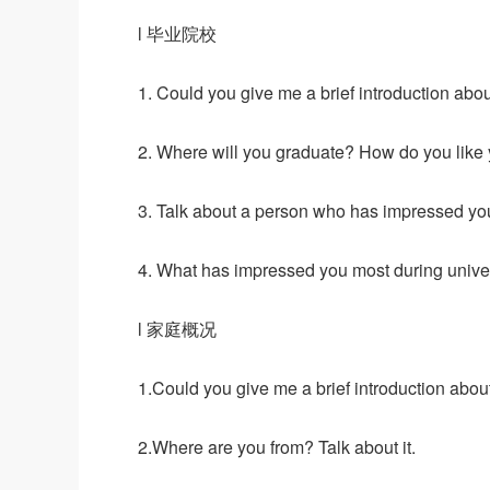
l 毕业院校
1. Could you give me a brief introduction abou
2. Where will you graduate? How do you like 
3. Talk about a person who has impressed you
4. What has impressed you most during universi
l 家庭概况
1.Could you give me a brief introduction ab
2.Where are you from? Talk about it.