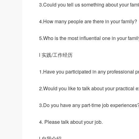
3.Could you tell us something about your fam
4.How many people are there in your family?
5.Who is the most influential one in your fami
l 实践/工作经历
1.Have you participated in any professional p
2.Would you like to talk about your practical
3.Do you have any part-time job experiences
4. Please talk about your job.
l 自我介绍