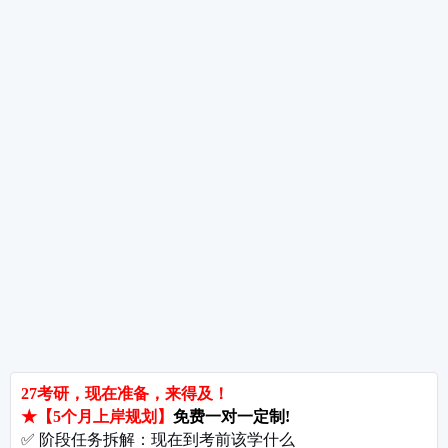
6月数学复习三大雷区——进度攀比、只看不练
错题本三栏法——让错题成为你的提分引擎
热词推荐
招生简章
专业目录
院校排名
考研择校
备考推荐
英语真题
政治真题
数学真题
翻译硕士
考研关注
考研动态
考研常识
报名攻略
考研分数
考研辅导
北京分校
济南分校
徐州分校
沧州分校
热门院校
南京师范大学
苏州大学
华东师范大学
友情链接
集团分站
专业课子站
考研工具
启航教育官网
计算机子站
研招网