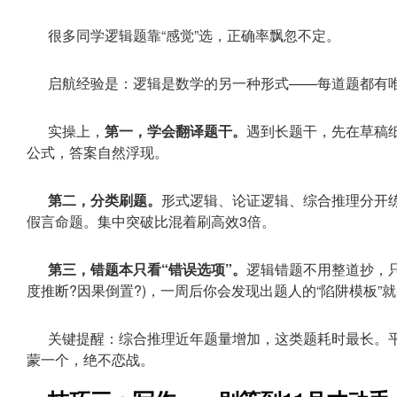
很多同学逻辑题靠“感觉”选，正确率飘忽不定。
启航经验是：逻辑是数学的另一种形式——每道题都有
实操上，
第一，学会翻译题干。
遇到长题干，先在草稿纸
公式，答案自然浮现。
第二，分类刷题。
形式逻辑、论证逻辑、综合推理分开
假言命题。集中突破比混着刷高效3倍。
第三，错题本只看“错误选项”。
逻辑错题不用整道抄，
度推断?因果倒置?)，一周后你会发现出题人的“陷阱模板”
关键提醒：综合推理近年题量增加，这类题耗时最长。
蒙一个，绝不恋战。