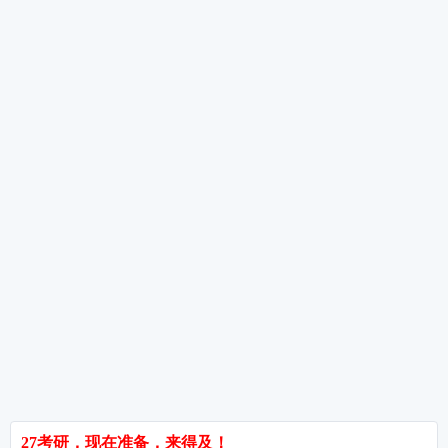
二战考生6月特训——避开重复劳动，精准突破
6月数学复习三大雷区——进度攀比、只看不练
错题本三栏法——让错题成为你的提分引擎
热词推荐
招生简章
专业目录
院校排名
考研择校
备考推荐
英语真题
政治真题
数学真题
翻译硕士
考研关注
考研动态
考研常识
报名攻略
考研分数
考研辅导
北京分校
济南分校
徐州分校
沧州分校
热门院校
南京师范大学
苏州大学
华东师范大学
友情链接