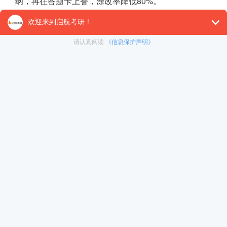
纲，再往答题卡上誊，涂改率降低80%。
技巧四：真题——刷三遍，每遍目的
真题是396最宝贵的资源，近10年真题至少刷3遍，但
第一遍按套卷、不计时，目的是感受题目风格，标记自
坑?
第二遍按套卷、严格计时，数学加逻辑合起来控制在14
第三遍按题型专项突破，把所有真题中的数学错题汇总
关键提醒：留最近2年真题做考前全真模拟，包括作文和
技巧五：时间分配——我的“黄金90
396考场上的时间分配决定生死。我的个人方案供参考