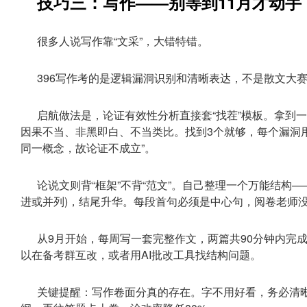
技巧三：写作——别等到11月才动手
很多人说写作靠“文采”，大错特错。
396写作考的是逻辑漏洞识别和清晰表达，不是散文大
启航做法是，论证有效性分析直接套“找茬”模板。拿到
因果不当、非黑即白、不当类比。找到3个就够，每个漏洞
同一概念，故论证不成立”。
论说文则背“框架”不背“范文”。自己整理一个万能结构
进或并列)，结尾升华。每段首句必须是中心句，阅卷老师
从9月开始，每周写一套完整作文，两篇共90分钟内完
以在备考群互改，或者用AI批改工具找结构问题。
关键提醒：写作卷面分真的存在。字不用好看，务必清