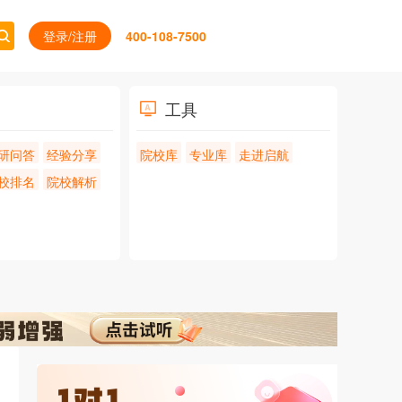
登录/注册
400-108-7500
工具
研问答
经验分享
院校库
专业库
走进启航
校排名
院校解析