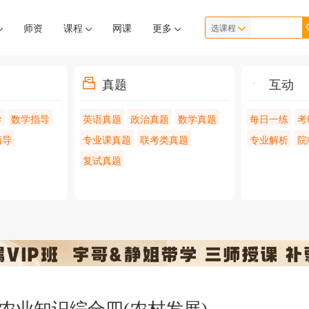
师资
课程
网课
更多
选课程
真题
互动
导
数学指导
英语真题
政治真题
数学真题
每日一练
考
指导
专业课真题
联考类真题
专业解析
院
复试真题